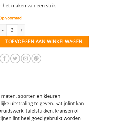
– het maken van een strik
Op voorraad
Satijn lint - zwart - 10 mm - per meter aantal
TOEVOEGEN AAN WINKELWAGEN
rse maten, soorten en kleuren
ijke uitstraling te geven. Satijnlint kan
ruidswerk, tafelstukken, kransen of
ijnen lint heel goed gebruikt worden