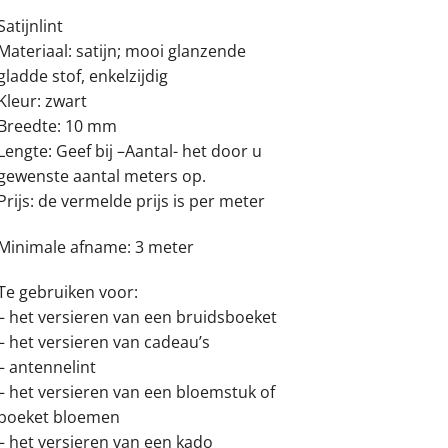
Satijnlint
Materiaal: satijn; mooi glanzende
gladde stof, enkelzijdig
Kleur: zwart
Breedte: 10 mm
Lengte: Geef bij –Aantal- het door u
gewenste aantal meters op.
Prijs: de vermelde prijs is per meter
Minimale afname: 3 meter
Te gebruiken voor:
– het versieren van een bruidsboeket
– het versieren van cadeau’s
– antennelint
– het versieren van een bloemstuk of
boeket bloemen
– het versieren van een kado