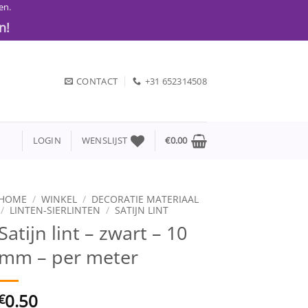
en.
n!
CONTACT
+31 652314508
LOGIN
WENSLIJST
€
0.00
HOME
/
WINKEL
/
DECORATIE MATERIAAL
/
LINTEN-SIERLINTEN
/
SATIJN LINT
Satijn lint – zwart – 10
mm – per meter
0.50
€