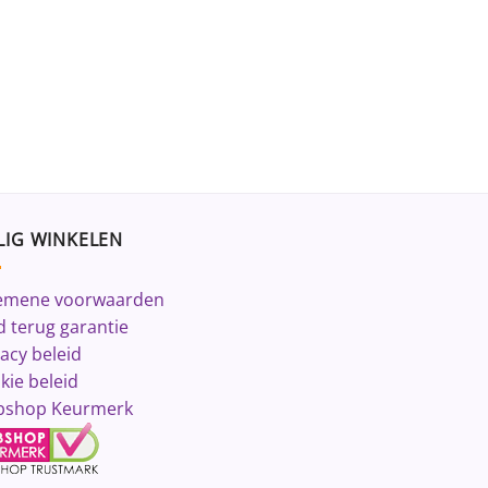
LIG WINKELEN
emene voorwaarden
d terug garantie
vacy beleid
kie beleid
shop Keurmerk