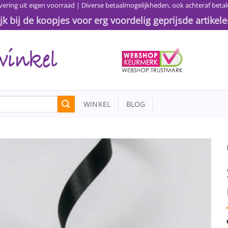
vering uit eigen voorraad | Diverse betaalmogelijkheden, ook achteraf betal
ijk bij de koopjes voor erg voordelig geprijsde artikele
WINKEL
BLOG
Toevoegen
aan
wenslijst