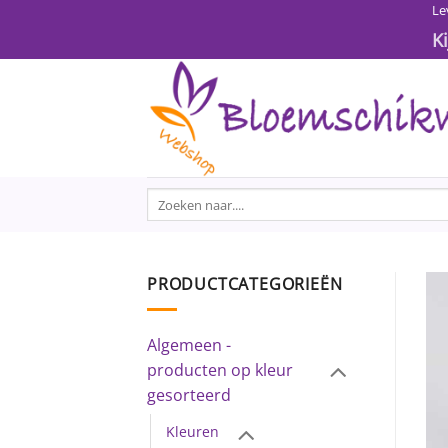
Ga
Le
naar
K
inhoud
Zoeken
naar:
PRODUCTCATEGORIEËN
Algemeen -
producten op kleur
gesorteerd
Kleuren