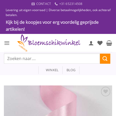
Ga
CONTACT
+31 652314508
naar
Levering uit eigen voorraad | Diverse betaalmogelijkheden, ook achteraf
inhoud
betalen.
Kijk bij de koopjes voor erg voordelig geprijsde
artikelen!
Zoeken
naar:
WINKEL
BLOG
Toevoegen
aan
wenslijst