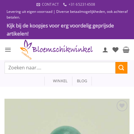
Ga
CONTACT
+31 652314508
naar
Levering uit eigen voorraad | Diverse betaalmogelijkheden, ook achteraf
inhoud
betalen.
Kijk bij de koopjes voor erg voordelig geprijsde
artikelen!
Zoeken
naar:
WINKEL
BLOG
Toevoegen
aan
wenslijst