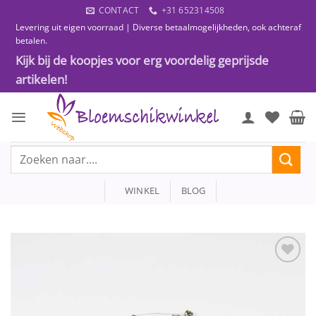
Ga
CONTACT
+31 652314508
naar
Levering uit eigen voorraad | Diverse betaalmogelijkheden, ook achteraf
inhoud
betalen.
Kijk bij de koopjes voor erg voordelig geprijsde
artikelen!
Zoeken
naar:
WINKEL
BLOG
Toevoegen
aan
wenslijst