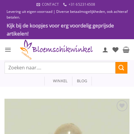
Ga
CONTACT
+31 652314508
naar
Levering uit eigen voorraad | Diverse betaalmogelijkheden, ook achteraf
inhoud
betalen.
Kijk bij de koopjes voor erg voordelig geprijsde
artikelen!
Zoeken
naar:
WINKEL
BLOG
Toevoegen
aan
wenslijst