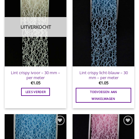
aan
aan
wenslijst
wenslijst
UITVERKOCHT
Lint crispy ivoor – 30 mm –
Lint crispy licht-blauw – 30
per meter
mm – per meter
€
1.05
€
1.05
LEES VERDER
TOEVOEGEN AAN
WINKELWAGEN
Toevoegen
Toevoegen
aan
aan
wenslijst
wenslijst