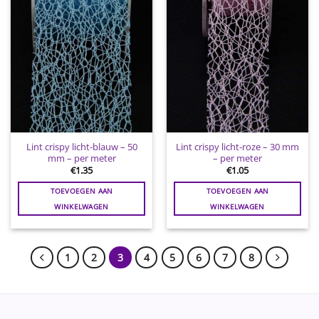
Lint crispy licht-blauw – 50
Lint crispy licht-roze – 30 mm
mm – per meter
– per meter
€
1.35
€
1.05
TOEVOEGEN AAN
TOEVOEGEN AAN
WINKELWAGEN
WINKELWAGEN
1
2
3
4
5
6
7
8