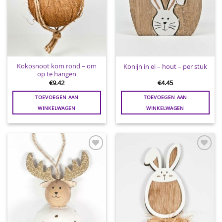
Kokosnoot kom rond – om
Konijn in ei – hout – per stuk
op te hangen
€
9.42
€
4.45
TOEVOEGEN AAN
TOEVOEGEN AAN
WINKELWAGEN
WINKELWAGEN
Toevoegen
Toevoegen
aan
aan
wenslijst
wenslijst