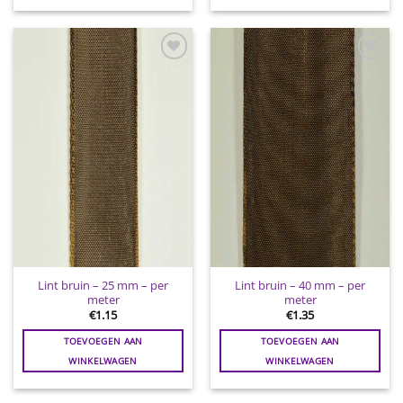
Toevoegen
Toevoegen
aan
aan
wenslijst
wenslijst
Lint bruin – 25 mm – per
Lint bruin – 40 mm – per
meter
meter
€
1.15
€
1.35
TOEVOEGEN AAN
TOEVOEGEN AAN
WINKELWAGEN
WINKELWAGEN