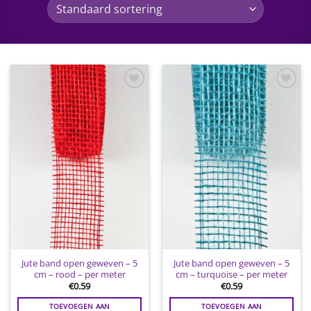
Toevoegen
Toevoegen
aan
aan
wenslijst
wenslijst
Jute band open geweven – 5
Jute band open geweven – 5
cm – rood – per meter
cm – turquoise – per meter
€
0.59
€
0.59
TOEVOEGEN AAN
TOEVOEGEN AAN