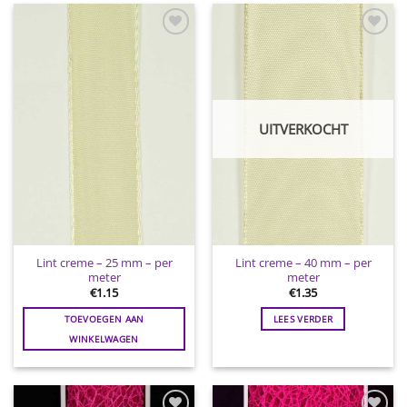
Toevoegen
Toevoegen
aan
aan
wenslijst
wenslijst
UITVERKOCHT
Lint creme – 25 mm – per
Lint creme – 40 mm – per
meter
meter
€
1.15
€
1.35
TOEVOEGEN AAN
LEES VERDER
WINKELWAGEN