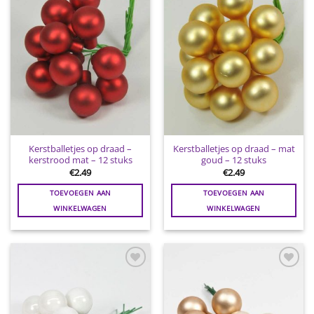
wenslijst
wenslijst
Kerstballetjes op draad –
Kerstballetjes op draad – mat
kerstrood mat – 12 stuks
goud – 12 stuks
€
2.49
€
2.49
TOEVOEGEN AAN
TOEVOEGEN AAN
WINKELWAGEN
WINKELWAGEN
Toevoegen
Toevoegen
aan
aan
wenslijst
wenslijst