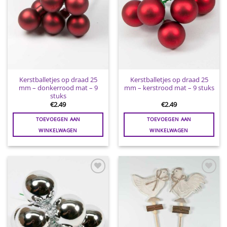
Kerstballetjes op draad 25
Kerstballetjes op draad 25
mm – donkerrood mat – 9
mm – kerstrood mat – 9 stuks
stuks
€
2.49
€
2.49
TOEVOEGEN AAN
TOEVOEGEN AAN
WINKELWAGEN
WINKELWAGEN
Toevoegen
Toevoegen
aan
aan
wenslijst
wenslijst