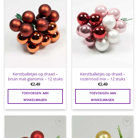
Toevoegen
Toevoegen
aan
aan
wenslijst
wenslijst
Kerstballetjes op draad –
Kerstballetjes op draad –
bruin mat-glansmix – 12 stuks
roze/rood mix – 12 stuks
€
2.49
€
2.49
TOEVOEGEN AAN
TOEVOEGEN AAN
WINKELWAGEN
WINKELWAGEN
Toevoegen
Toevoegen
aan
aan