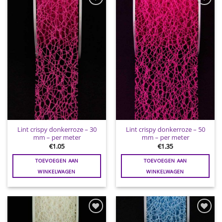
Toevoegen
Toevoegen
aan
aan
wenslijst
wenslijst
Lint crispy donkerroze – 30
Lint crispy donkerroze – 50
mm – per meter
mm – per meter
€
1.05
€
1.35
TOEVOEGEN AAN
TOEVOEGEN AAN
WINKELWAGEN
WINKELWAGEN
Toevoegen
Toevoegen