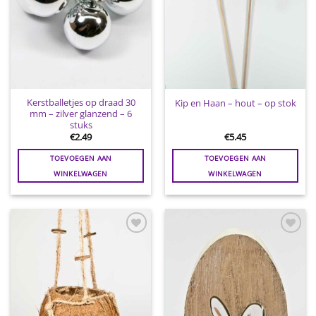
Kerstballetjes op draad 30
Kip en Haan – hout – op stok
mm – zilver glanzend – 6
stuks
€
2.49
€
5.45
TOEVOEGEN AAN
TOEVOEGEN AAN
WINKELWAGEN
WINKELWAGEN
Toevoegen
Toevoegen
aan
aan
wenslijst
wenslijst