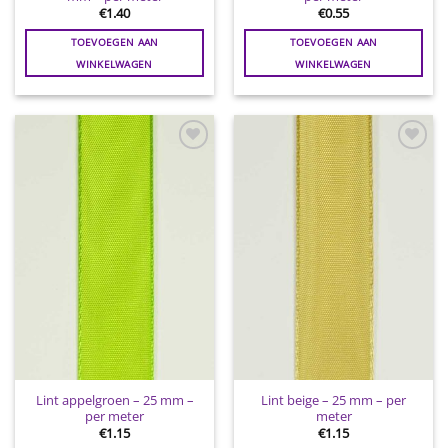
€
1.40
€
0.55
TOEVOEGEN AAN
TOEVOEGEN AAN
WINKELWAGEN
WINKELWAGEN
Toevoegen
Toevoegen
aan
aan
wenslijst
wenslijst
Lint appelgroen – 25 mm –
Lint beige – 25 mm – per
per meter
meter
€
1.15
€
1.15