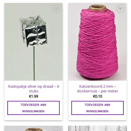
Toevoegen
Toevoegen
aan
aan
wenslijst
wenslijst
Kadopakje zilver op draad – 6
Katoenkoord 2 mm –
stuks
donkerroze – per meter
€
1.99
€
0.10
TOEVOEGEN AAN
TOEVOEGEN AAN
WINKELWAGEN
WINKELWAGEN