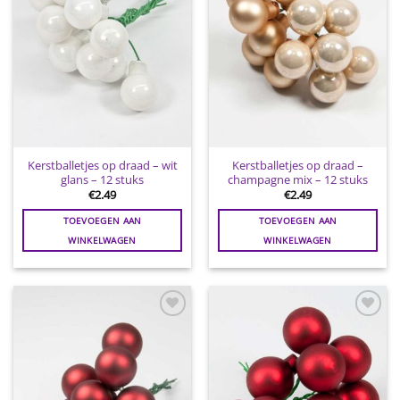
Kerstballetjes op draad – wit
Kerstballetjes op draad –
glans – 12 stuks
champagne mix – 12 stuks
€
2.49
€
2.49
TOEVOEGEN AAN
TOEVOEGEN AAN
WINKELWAGEN
WINKELWAGEN
Toevoegen
Toevoegen
aan
aan
wenslijst
wenslijst