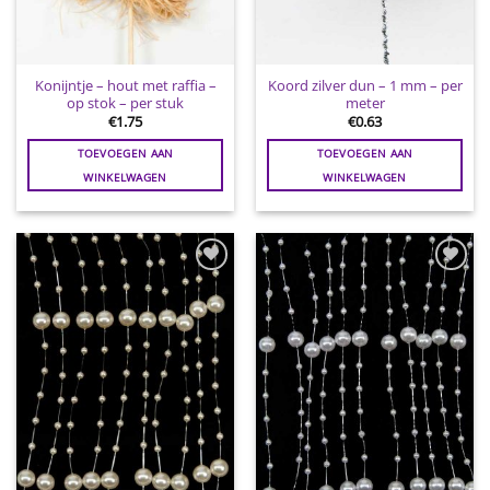
Konijntje – hout met raffia –
Koord zilver dun – 1 mm – per
op stok – per stuk
meter
€
1.75
€
0.63
TOEVOEGEN AAN
TOEVOEGEN AAN
WINKELWAGEN
WINKELWAGEN
Toevoegen
Toevoegen
aan
aan
wenslijst
wenslijst