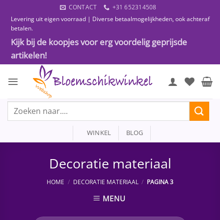
Ga
CONTACT
+31 652314508
naar
Levering uit eigen voorraad | Diverse betaalmogelijkheden, ook achteraf
inhoud
betalen.
Kijk bij de koopjes voor erg voordelig geprijsde
artikelen!
Zoeken
naar:
WINKEL
BLOG
Decoratie materiaal
HOME
/
DECORATIE MATERIAAL
/
PAGINA 3
MENU