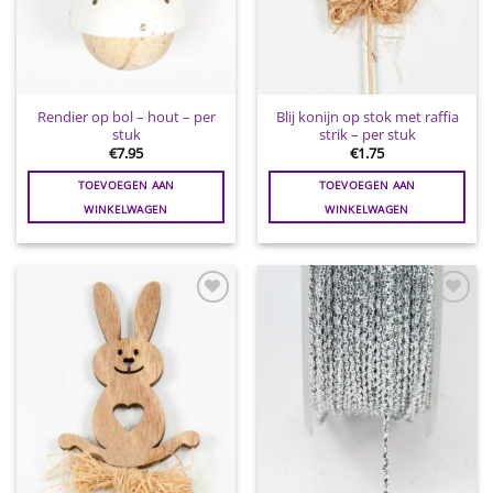
Rendier op bol – hout – per
Blij konijn op stok met raffia
stuk
strik – per stuk
€
7.95
€
1.75
TOEVOEGEN AAN
TOEVOEGEN AAN
WINKELWAGEN
WINKELWAGEN
Toevoegen
Toevoegen
aan
aan
wenslijst
wenslijst