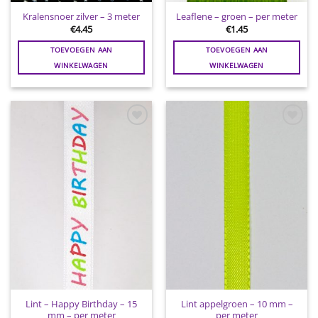
Kralensnoer zilver – 3 meter
Leaflene – groen – per meter
€
4.45
€
1.45
TOEVOEGEN AAN
TOEVOEGEN AAN
WINKELWAGEN
WINKELWAGEN
Toevoegen
Toevoegen
aan
aan
wenslijst
wenslijst
Lint – Happy Birthday – 15
Lint appelgroen – 10 mm –
mm – per meter
per meter