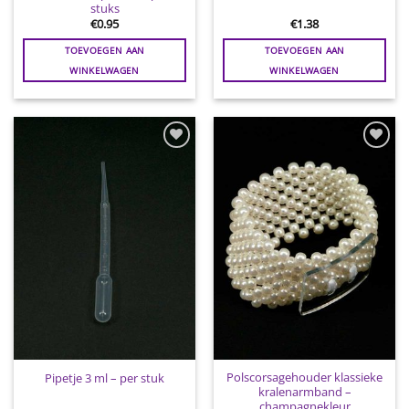
stuks
€
0.95
€
1.38
TOEVOEGEN AAN
TOEVOEGEN AAN
WINKELWAGEN
WINKELWAGEN
Toevoegen
Toevoegen
aan
aan
wenslijst
wenslijst
Polscorsagehouder klassieke
Pipetje 3 ml – per stuk
kralenarmband –
champagnekleur