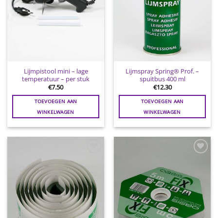
Lijmpistool mini – lage
Lijmspray Spring® Prof. –
temperatuur – per stuk
spuitbus 400 ml
€
7.50
€
12.30
TOEVOEGEN AAN
TOEVOEGEN AAN
WINKELWAGEN
WINKELWAGEN
Toevoegen
Toevoegen
aan
aan
wenslijst
wenslijst