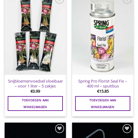
Toevoegen
Toevoegen
aan
aan
wenslijst
wenslijst
Snijbloemenvoedsel vloeibaar
Spring Pro Florist Seal Fix –
– voor 1 liter – 5 zakjes
400 ml – spuitbus
€
0.99
€
15.85
TOEVOEGEN AAN
TOEVOEGEN AAN
WINKELWAGEN
WINKELWAGEN
Toevoegen
Toevoegen