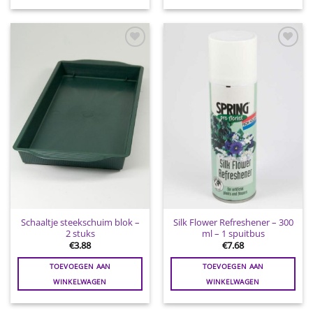
Toevoegen
Toevoegen
aan
aan
wenslijst
wenslijst
Schaaltje steekschuim blok –
Silk Flower Refreshener – 300
2 stuks
ml – 1 spuitbus
€
3.88
€
7.68
TOEVOEGEN AAN
TOEVOEGEN AAN
WINKELWAGEN
WINKELWAGEN