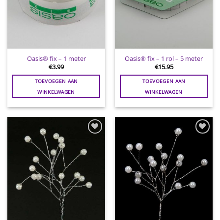
Oasis® fix – 1 meter
Oasis® fix – 1 rol – 5 meter
€
3.99
€
15.95
TOEVOEGEN AAN
TOEVOEGEN AAN
WINKELWAGEN
WINKELWAGEN
Toevoegen
Toevoegen
aan
aan
wenslijst
wenslijst