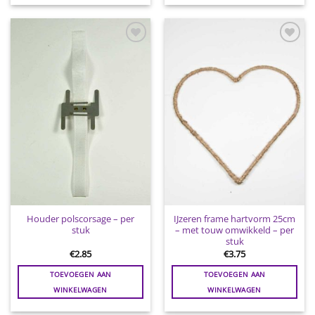
Toevoegen
Toevoegen
aan
aan
wenslijst
wenslijst
Houder polscorsage – per
IJzeren frame hartvorm 25cm
stuk
– met touw omwikkeld – per
stuk
€
2.85
€
3.75
TOEVOEGEN AAN
TOEVOEGEN AAN
WINKELWAGEN
WINKELWAGEN