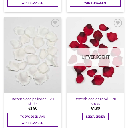
WINKELWAGEN
WINKELWAGEN
Toevoegen
Toevoegen
aan
aan
wenslijst
wenslijst
UITVERKOCHT
Rozenblaadjes ivoor – 20
Rozenblaadjes rood – 20
stuks
stuks
€
1.80
€
1.80
TOEVOEGEN AAN
LEES VERDER
WINKELWAGEN