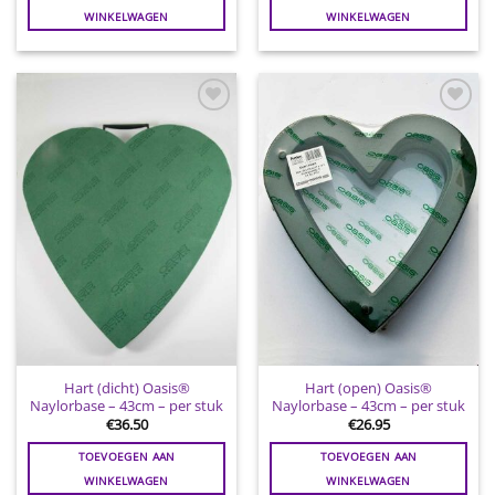
WINKELWAGEN
WINKELWAGEN
Toevoegen
Toevoegen
aan
aan
wenslijst
wenslijst
Hart (dicht) Oasis®
Hart (open) Oasis®
Naylorbase – 43cm – per stuk
Naylorbase – 43cm – per stuk
€
36.50
€
26.95
TOEVOEGEN AAN
TOEVOEGEN AAN
WINKELWAGEN
WINKELWAGEN