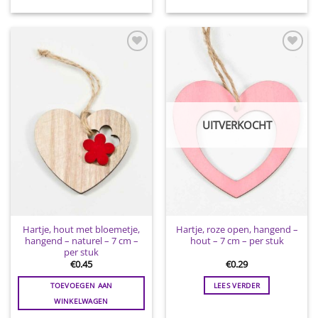
Toevoegen
Toevoegen
aan
aan
wenslijst
wenslijst
UITVERKOCHT
Hartje, hout met bloemetje,
Hartje, roze open, hangend –
hangend – naturel – 7 cm –
hout – 7 cm – per stuk
per stuk
€
0.45
€
0.29
TOEVOEGEN AAN
LEES VERDER
WINKELWAGEN