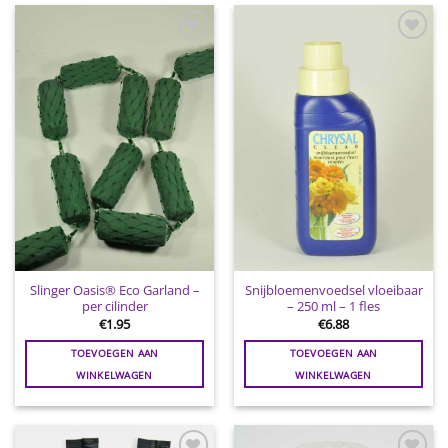
Toevoegen
Toevoegen
aan
aan
wenslijst
wenslijst
Slinger Oasis® Eco Garland –
Snijbloemenvoedsel vloeibaar
per cilinder
– 250 ml – 1 fles
€
1.95
€
6.88
TOEVOEGEN AAN
TOEVOEGEN AAN
WINKELWAGEN
WINKELWAGEN