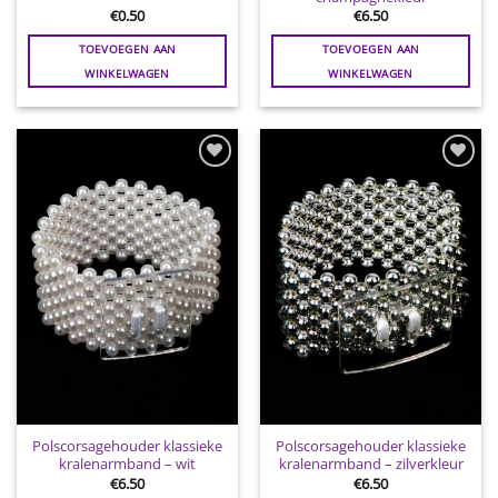
€
0.50
€
6.50
TOEVOEGEN AAN
TOEVOEGEN AAN
WINKELWAGEN
WINKELWAGEN
Toevoegen
Toevoegen
aan
aan
wenslijst
wenslijst
Polscorsagehouder klassieke
Polscorsagehouder klassieke
kralenarmband – wit
kralenarmband – zilverkleur
€
6.50
€
6.50