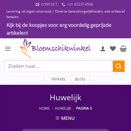
Ga
CONTACT
+31 652314508
naar
Levering uit eigen voorraad | Diverse betaalmogelijkheden, ook achteraf
inhoud
betalen.
Kijk bij de koopjes voor erg voordelig geprijsde
artikelen!
Zoeken
naar:
WINKEL
BLOG
Huwelijk
HOME
/
HUWELIJK
/
PAGINA 3
MENU