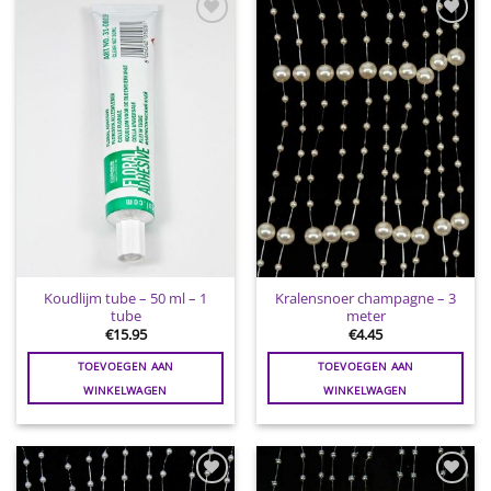
Toevoegen
Toevoegen
aan
aan
wenslijst
wenslijst
Koudlijm tube – 50 ml – 1
Kralensnoer champagne – 3
tube
meter
€
15.95
€
4.45
TOEVOEGEN AAN
TOEVOEGEN AAN
WINKELWAGEN
WINKELWAGEN