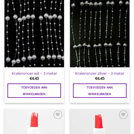
Toevoegen
Toevoegen
aan
aan
wenslijst
wenslijst
Kralensnoer wit – 3 meter
Kralensnoer zilver – 3 meter
€
4.45
€
4.45
TOEVOEGEN AAN
TOEVOEGEN AAN
WINKELWAGEN
WINKELWAGEN
Toevoegen
Toevoegen
aan
aan
wenslijst
wenslijst