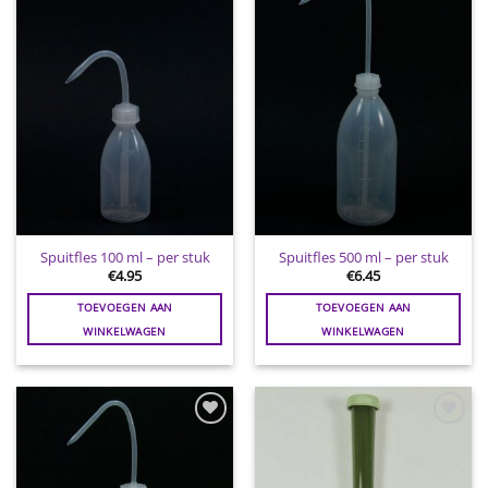
aan
aan
wenslijst
wenslijst
Spuitfles 100 ml – per stuk
Spuitfles 500 ml – per stuk
€
4.95
€
6.45
TOEVOEGEN AAN
TOEVOEGEN AAN
WINKELWAGEN
WINKELWAGEN
Toevoegen
Toevoegen
aan
aan
wenslijst
wenslijst