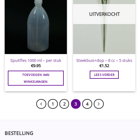
UITVERKOCHT
Spuitfles 1000 ml – per stuk
Steekbuis+dop – 8 cc – 5 stuks
€
9.95
€
1.52
TOEVOEGEN AAN
LEES VERDER
WINKELWAGEN
1
2
3
4
BESTELLING