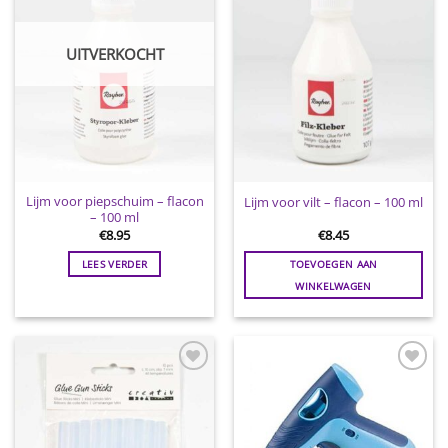
UITVERKOCHT
Lijm voor piepschuim – flacon
Lijm voor vilt – flacon – 100 ml
– 100 ml
€
8.95
€
8.45
LEES VERDER
TOEVOEGEN AAN
WINKELWAGEN
Toevoegen
Toevoegen
aan
aan
wenslijst
wenslijst