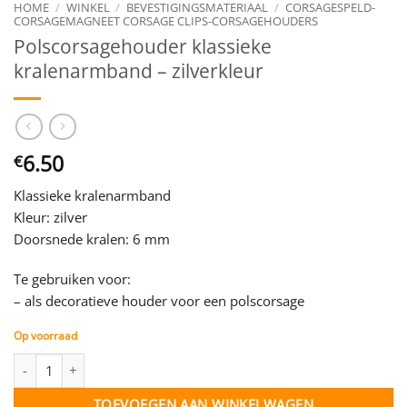
HOME
/
WINKEL
/
BEVESTIGINGSMATERIAAL
/
CORSAGESPELD-
CORSAGEMAGNEET CORSAGE CLIPS-CORSAGEHOUDERS
Polscorsagehouder klassieke
kralenarmband – zilverkleur
6.50
€
Klassieke kralenarmband
Kleur: zilver
Doorsnede kralen: 6 mm
Te gebruiken voor:
– als decoratieve houder voor een polscorsage
Op voorraad
Polscorsagehouder klassieke kralenarmband - zilverkleur aantal
TOEVOEGEN AAN WINKELWAGEN