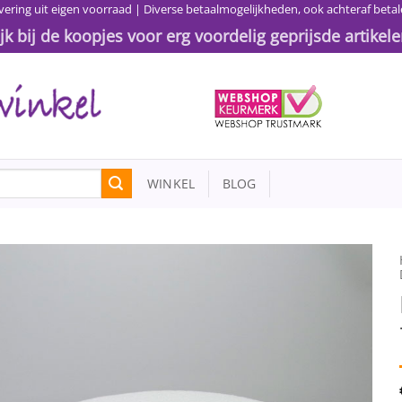
vering uit eigen voorraad | Diverse betaalmogelijkheden, ook achteraf betal
ijk bij de koopjes voor erg voordelig geprijsde artikele
WINKEL
BLOG
Toevoegen
aan
wenslijst