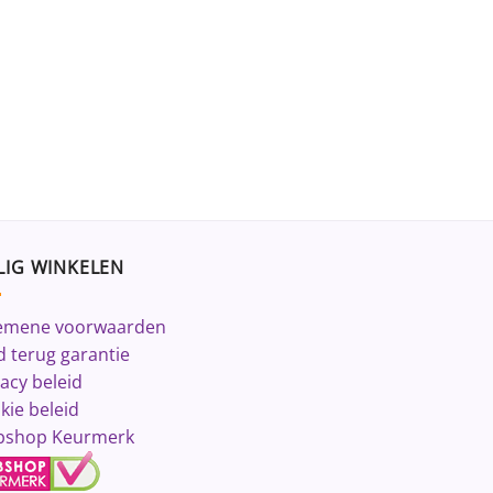
LIG WINKELEN
emene voorwaarden
d terug garantie
vacy beleid
kie beleid
shop Keurmerk