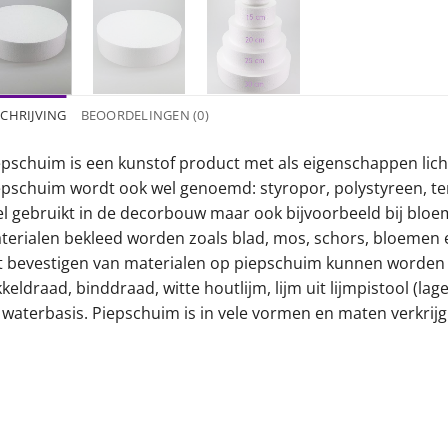
CHRIJVING
BEOORDELINGEN (0)
epschuim is een kunstof product met als eigenschappen lich
epschuim wordt ook wel genoemd: styropor, polystyreen, t
el gebruikt in de decorbouw maar ook bijvoorbeeld bij blo
terialen bekleed worden zoals blad, mos, schors, bloemen 
t bevestigen van materialen op piepschuim kunnen worden 
keldraad, binddraad, witte houtlijm, lijm uit lijmpistool (lag
 waterbasis. Piepschuim is in vele vormen en maten verkrijg