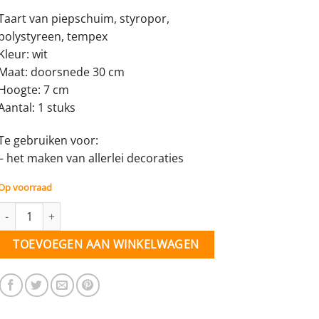
Taart van piepschuim, styropor,
polystyreen, tempex
Kleur: wit
Maat: doorsnede 30 cm
Hoogte: 7 cm
Aantal: 1 stuks
Te gebruiken voor:
– het maken van allerlei decoraties
Op voorraad
Piepschuim Taart - 30 x 7 cm - per stuk aantal
TOEVOEGEN AAN WINKELWAGEN