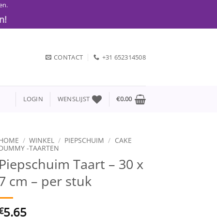
en.
n!
CONTACT
+31 652314508
LOGIN
WENSLIJST
€
0.00
HOME
/
WINKEL
/
PIEPSCHUIM
/
CAKE
DUMMY -TAARTEN
Piepschuim Taart – 30 x
7 cm – per stuk
5.65
€