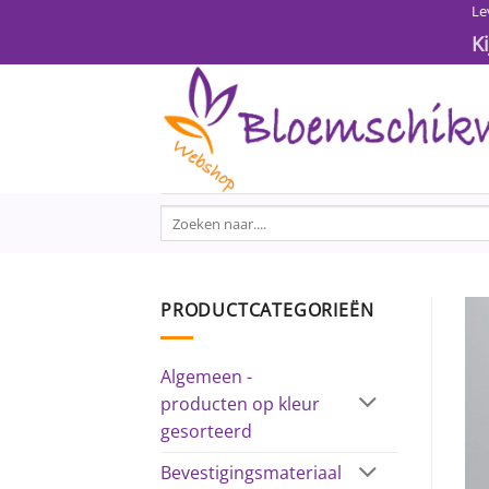
Ga
Le
naar
K
inhoud
Zoeken
naar:
PRODUCTCATEGORIEËN
Algemeen -
producten op kleur
gesorteerd
Bevestigingsmateriaal