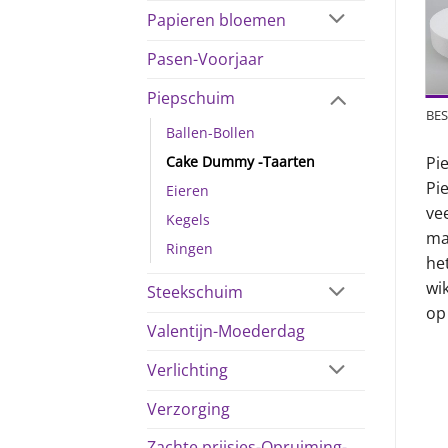
Papieren bloemen
Pasen-Voorjaar
Piepschuim
BES
Ballen-Bollen
Cake Dummy -Taarten
Pi
Pi
Eieren
ve
Kegels
ma
Ringen
he
wik
Steekschuim
op
Valentijn-Moederdag
Verlichting
Verzorging
Zachte prijsjes-Opruiming-