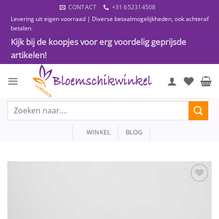
Ga
CONTACT
+31 652314508
naar
Levering uit eigen voorraad | Diverse betaalmogelijkheden, ook achteraf
inhoud
betalen.
Kijk bij de koopjes voor erg voordelig geprijsde
artikelen!
Zoeken
naar:
WINKEL
BLOG
Toevoegen
aan
wenslijst