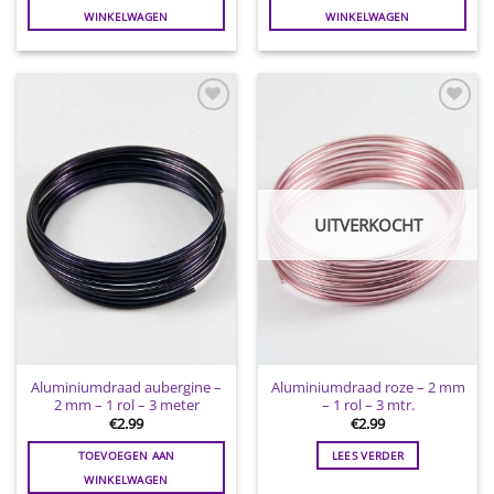
WINKELWAGEN
WINKELWAGEN
Toevoegen
Toevoegen
aan
aan
wenslijst
wenslijst
UITVERKOCHT
Aluminiumdraad aubergine –
Aluminiumdraad roze – 2 mm
2 mm – 1 rol – 3 meter
– 1 rol – 3 mtr.
€
2.99
€
2.99
TOEVOEGEN AAN
LEES VERDER
WINKELWAGEN