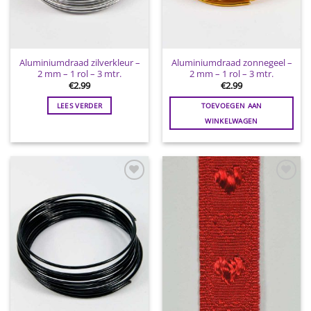
Aluminiumdraad zilverkleur –
Aluminiumdraad zonnegeel –
2 mm – 1 rol – 3 mtr.
2 mm – 1 rol – 3 mtr.
€
2.99
€
2.99
LEES VERDER
TOEVOEGEN AAN
WINKELWAGEN
Toevoegen
Toevoegen
aan
aan
wenslijst
wenslijst