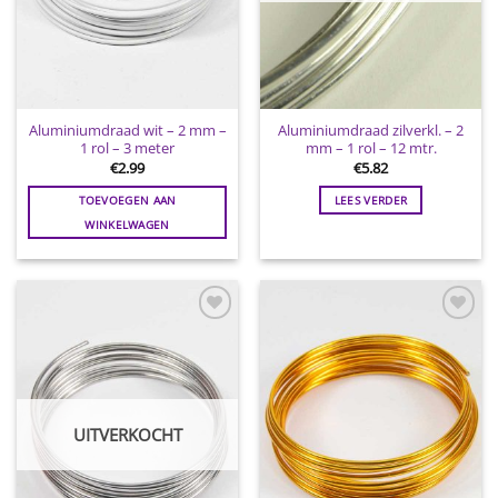
Aluminiumdraad wit – 2 mm –
Aluminiumdraad zilverkl. – 2
1 rol – 3 meter
mm – 1 rol – 12 mtr.
€
2.99
€
5.82
TOEVOEGEN AAN
LEES VERDER
WINKELWAGEN
Toevoegen
Toevoegen
aan
aan
wenslijst
wenslijst
UITVERKOCHT