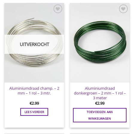
Toevoegen
Toevoegen
aan
aan
wenslijst
wenslijst
UITVERKOCHT
Aluminiumdraad champ. – 2
Aluminiumdraad
mm – 1 rol – 3 mtr.
donkergroen – 2 mm – 1 rol –
3 meter
€
2.99
€
2.99
LEES VERDER
TOEVOEGEN AAN
WINKELWAGEN