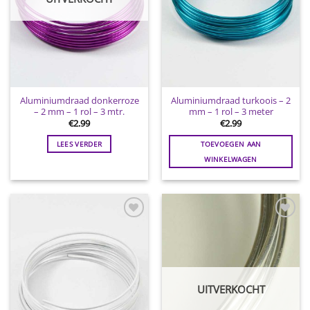
Aluminiumdraad donkerroze
Aluminiumdraad turkoois – 2
– 2 mm – 1 rol – 3 mtr.
mm – 1 rol – 3 meter
€
2.99
€
2.99
LEES VERDER
TOEVOEGEN AAN
WINKELWAGEN
Toevoegen
Toevoegen
aan
aan
wenslijst
wenslijst
UITVERKOCHT