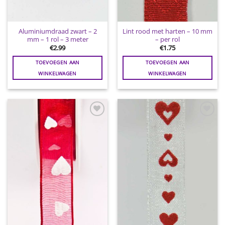
Aluminiumdraad zwart – 2
Lint rood met harten – 10 mm
mm – 1 rol – 3 meter
– per rol
€
2.99
€
1.75
TOEVOEGEN AAN
TOEVOEGEN AAN
WINKELWAGEN
WINKELWAGEN
Toevoegen
Toevoegen
aan
aan
wenslijst
wenslijst