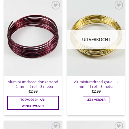
Toevoegen
Toevoegen
aan
aan
wenslijst
wenslijst
UITVERKOCHT
Aluminiumdraad donkerrood
Aluminiumdraad goud – 2
– 2 mm – 1 rol – 3 meter
mm – 1 rol – 3 meter
€
2.99
€
2.99
TOEVOEGEN AAN
LEES VERDER
WINKELWAGEN