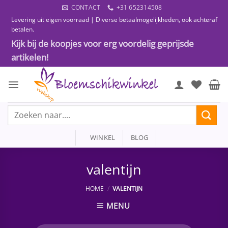
Ga
CONTACT
+31 652314508
naar
Levering uit eigen voorraad | Diverse betaalmogelijkheden, ook achteraf
inhoud
betalen.
Kijk bij de koopjes voor erg voordelig geprijsde
artikelen!
Zoeken
naar:
WINKEL
BLOG
valentijn
HOME
/
VALENTIJN
MENU