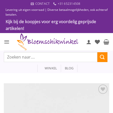
Ga
CONTACT
+31 652314508
naar
Levering uit eigen voorraad | Diverse betaalmogelijkheden, ook achteraf
inhoud
betalen.
Kijk bij de koopjes voor erg voordelig geprijsde
artikelen!
Zoeken
naar:
WINKEL
BLOG
Toevoegen
aan
wenslijst