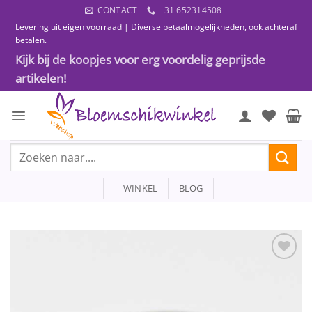
Ga
CONTACT
+31 652314508
naar
Levering uit eigen voorraad | Diverse betaalmogelijkheden, ook achteraf
inhoud
betalen.
Kijk bij de koopjes voor erg voordelig geprijsde
artikelen!
Zoeken
naar:
WINKEL
BLOG
Toevoegen
aan
wenslijst