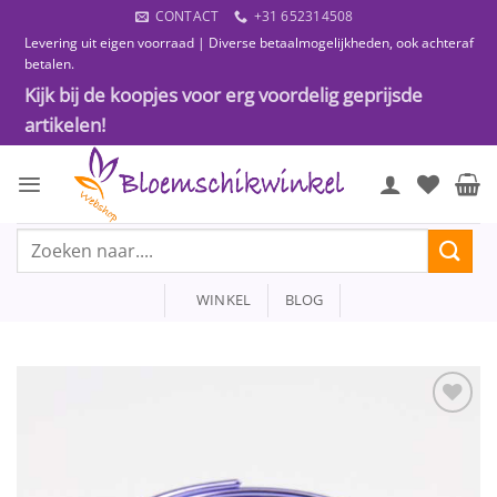
Ga
CONTACT
+31 652314508
naar
Levering uit eigen voorraad | Diverse betaalmogelijkheden, ook achteraf
inhoud
betalen.
Kijk bij de koopjes voor erg voordelig geprijsde
artikelen!
Zoeken
naar:
WINKEL
BLOG
Toevoegen
aan
wenslijst