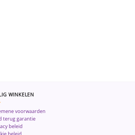
LIG WINKELEN
emene voorwaarden
d terug garantie
vacy beleid
kie beleid