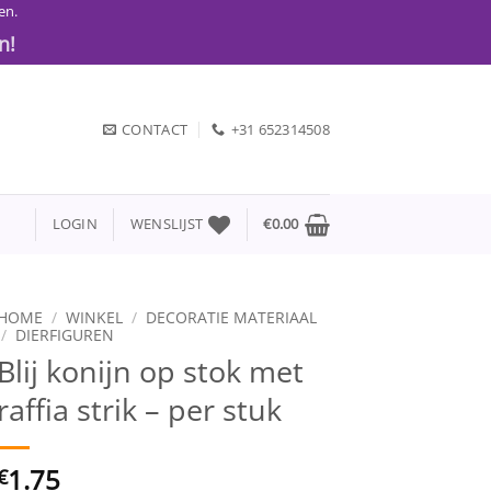
en.
n!
CONTACT
+31 652314508
LOGIN
WENSLIJST
€
0.00
HOME
/
WINKEL
/
DECORATIE MATERIAAL
/
DIERFIGUREN
Blij konijn op stok met
raffia strik – per stuk
1.75
€