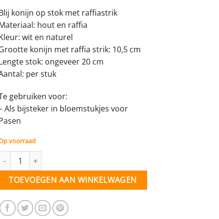
Blij konijn op stok met raffiastrik
Materiaal: hout en raffia
Kleur: wit en naturel
Grootte konijn met raffia strik: 10,5 cm
Lengte stok: ongeveer 20 cm
Aantal: per stuk
Te gebruiken voor:
– Als bijsteker in bloemstukjes voor
Pasen
Op voorraad
Blij konijn op stok met raffia strik - per stuk aantal
TOEVOEGEN AAN WINKELWAGEN