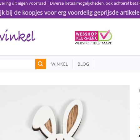
vering uit eigen voorraad | Diverse betaalmogelijkheden, ook achteraf betal
ijk bij de koopjes voor erg voordelig geprijsde artikele
WINKEL
BLOG
Toevoegen
aan
wenslijst