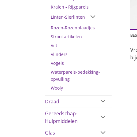
Kralen - Rijgparels
Linten-Sierlinten
Rozen-Rozenblaadjes
BES
Strooi artikelen
Vilt
Vro
Vlinders
bi
Vogels
Waterparels-bedekking-
opvulling
Wooly
Draad
Gereedschap-
Hulpmiddelen
Glas