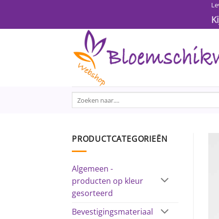
Ga
Le
naar
K
inhoud
Zoeken
naar:
PRODUCTCATEGORIEËN
Algemeen -
producten op kleur
gesorteerd
Bevestigingsmateriaal