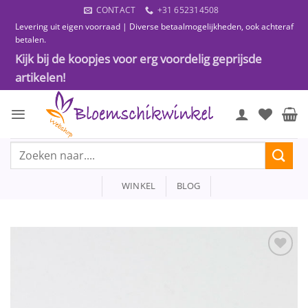
Ga
CONTACT
+31 652314508
naar
Levering uit eigen voorraad | Diverse betaalmogelijkheden, ook achteraf
inhoud
betalen.
Kijk bij de koopjes voor erg voordelig geprijsde
artikelen!
Zoeken
naar:
WINKEL
BLOG
Toevoegen
aan
wenslijst