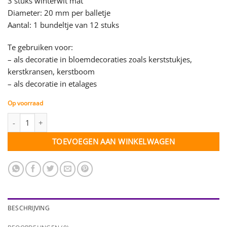
3 stuks winterwit mat
Diameter: 20 mm per balletje
Aantal: 1 bundeltje van 12 stuks
Te gebruiken voor:
– als decoratie in bloemdecoraties zoals kerststukjes,
kerstkransen, kerstboom
– als decoratie in etalages
Op voorraad
Kerstballetjes op draad - roze/rood mix - 12 stuks aantal
TOEVOEGEN AAN WINKELWAGEN
BESCHRIJVING