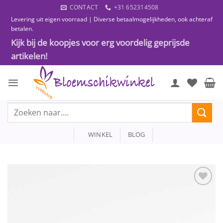
Ga
CONTACT
+31 652314508
naar
Levering uit eigen voorraad | Diverse betaalmogelijkheden, ook achteraf
inhoud
betalen.
Kijk bij de koopjes voor erg voordelig geprijsde
artikelen!
Zoeken
naar:
WINKEL
BLOG
Toevoegen
aan
wenslijst