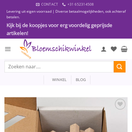
Ga
CONTACT
+31 652314508
naar
Levering uit eigen voorraad | Diverse betaalmogelijkheden, ook achteraf
inhoud
betalen.
Kijk bij de koopjes voor erg voordelig geprijsde
artikelen!
Zoeken
naar:
WINKEL
BLOG
Toevoegen
aan
wenslijst