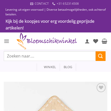
Ga
CONTACT
+31 652314508
naar
Levering uit eigen voorraad | Diverse betaalmogelijkheden, ook achteraf
inhoud
betalen.
Kijk bij de koopjes voor erg voordelig geprijsde
artikelen!
Zoeken
naar:
WINKEL
BLOG
Toevoegen
aan
wenslijst