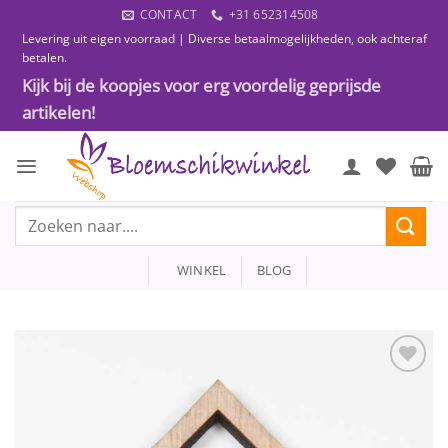
Ga
CONTACT
+31 652314508
naar
Levering uit eigen voorraad | Diverse betaalmogelijkheden, ook achteraf
inhoud
betalen.
Kijk bij de koopjes voor erg voordelig geprijsde
artikelen!
Zoeken
naar:
WINKEL
BLOG
Toevoegen
aan
wenslijst