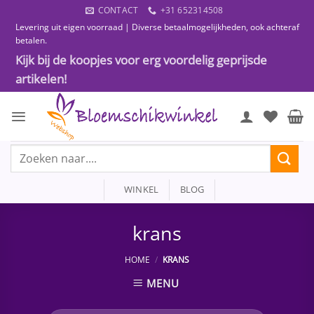
Ga
CONTACT
+31 652314508
naar
Levering uit eigen voorraad | Diverse betaalmogelijkheden, ook achteraf
inhoud
betalen.
Kijk bij de koopjes voor erg voordelig geprijsde
artikelen!
Zoeken
naar:
WINKEL
BLOG
krans
HOME
/
KRANS
MENU