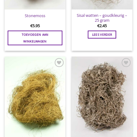
Sisal watten – goudkleurig –
Stonemoss
25 gram
€
5.95
€
2.45
TOEVOEGEN AAN
LEES VERDER
WINKELWAGEN
Toevoegen
Toevoegen
aan
aan
wenslijst
wenslijst