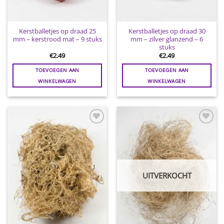
Kerstballetjes op draad 25
Kerstballetjes op draad 30
mm – kerstrood mat – 9 stuks
mm – zilver glanzend – 6
stuks
€
2.49
€
2.49
TOEVOEGEN AAN
TOEVOEGEN AAN
WINKELWAGEN
WINKELWAGEN
Toevoegen
Toevoegen
aan
aan
wenslijst
wenslijst
UITVERKOCHT