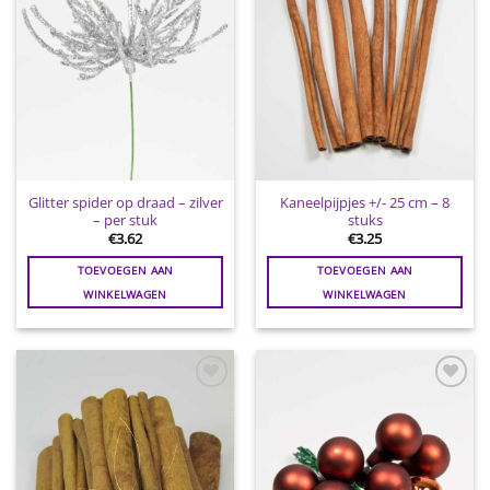
Glitter spider op draad – zilver
Kaneelpijpjes +/- 25 cm – 8
– per stuk
stuks
€
3.62
€
3.25
TOEVOEGEN AAN
TOEVOEGEN AAN
WINKELWAGEN
WINKELWAGEN
Toevoegen
Toevoegen
aan
aan
wenslijst
wenslijst