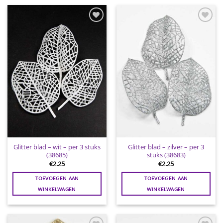
Toevoegen
Toevoegen
aan
aan
wenslijst
wenslijst
Glitter blad – wit – per 3 stuks
Glitter blad – zilver – per 3
(38685)
stuks (38683)
€
2.25
€
2.25
TOEVOEGEN AAN
TOEVOEGEN AAN
WINKELWAGEN
WINKELWAGEN