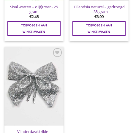
Sisal watten – olijfgroen- 25
Tillandsia naturel – gedroogd
gram
– 35 gram
€
2.45
€
3.99
TOEVOEGEN AAN
TOEVOEGEN AAN
WINKELWAGEN
WINKELWAGEN
Toevoegen
aan
wenslijst
Vlinderdas/strikje –