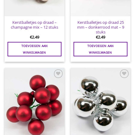
Kerstballetjes op draad –
Kerstballetjes op draad 25
champagne mix – 12 stuks
mm – donkerrood mat – 9
stuks
€
2.49
€
2.49
TOEVOEGEN AAN
TOEVOEGEN AAN
WINKELWAGEN
WINKELWAGEN
Toevoegen
Toevoegen
aan
aan
wenslijst
wenslijst