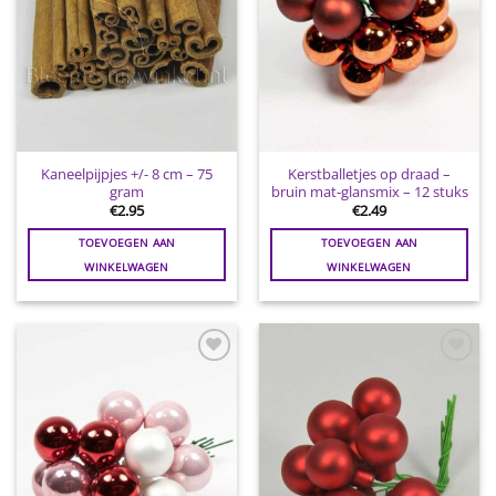
Kaneelpijpjes +/- 8 cm – 75
Kerstballetjes op draad –
gram
bruin mat-glansmix – 12 stuks
€
2.95
€
2.49
TOEVOEGEN AAN
TOEVOEGEN AAN
WINKELWAGEN
WINKELWAGEN
Toevoegen
Toevoegen
aan
aan
wenslijst
wenslijst