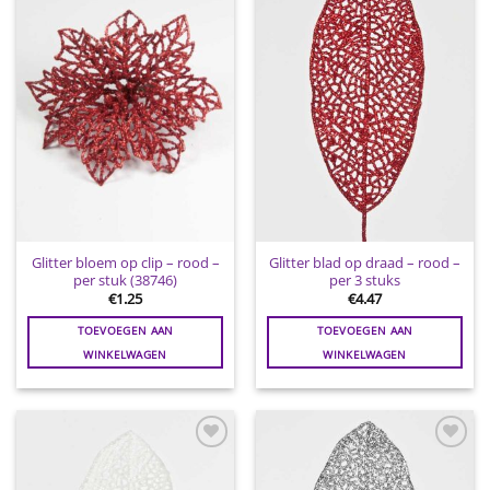
Toevoegen
Toevoegen
aan
aan
wenslijst
wenslijst
Glitter bloem op clip – rood –
Glitter blad op draad – rood –
per stuk (38746)
per 3 stuks
€
1.25
€
4.47
TOEVOEGEN AAN
TOEVOEGEN AAN
WINKELWAGEN
WINKELWAGEN
Toevoegen
Toevoegen
aan
aan