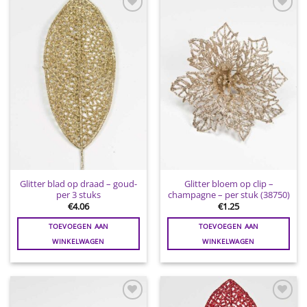
Toevoegen
Toevoegen
aan
aan
wenslijst
wenslijst
Glitter blad op draad – goud-
Glitter bloem op clip –
per 3 stuks
champagne – per stuk (38750)
€
4.06
€
1.25
TOEVOEGEN AAN
TOEVOEGEN AAN
WINKELWAGEN
WINKELWAGEN