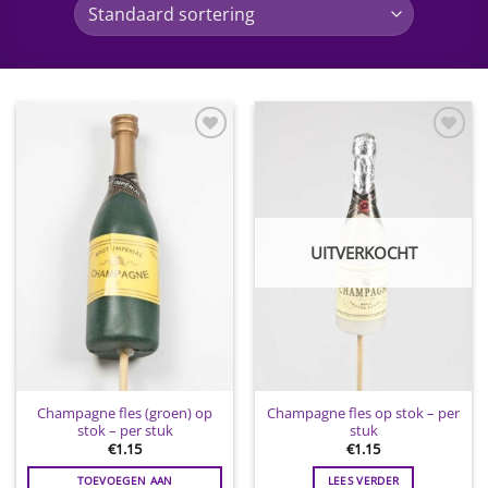
Toevoegen
Toevoegen
aan
aan
wenslijst
wenslijst
UITVERKOCHT
Champagne fles (groen) op
Champagne fles op stok – per
stok – per stuk
stuk
€
1.15
€
1.15
TOEVOEGEN AAN
LEES VERDER