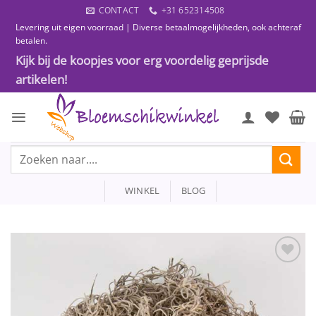
Ga
CONTACT
+31 652314508
naar
Levering uit eigen voorraad | Diverse betaalmogelijkheden, ook achteraf
inhoud
betalen.
Kijk bij de koopjes voor erg voordelig geprijsde
artikelen!
Zoeken
naar:
WINKEL
BLOG
Toevoegen
aan
wenslijst