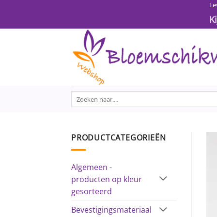
Ga
Le
naar
K
inhoud
Zoeken
naar:
PRODUCTCATEGORIEËN
Algemeen -
producten op kleur
gesorteerd
Bevestigingsmateriaal