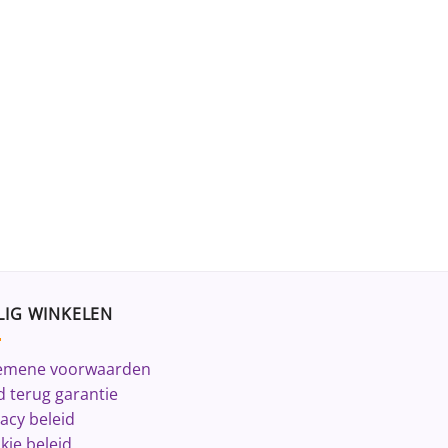
LIG WINKELEN
emene voorwaarden
d terug garantie
vacy beleid
kie beleid