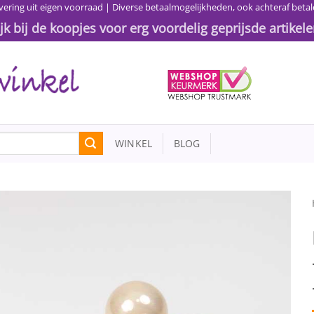
vering uit eigen voorraad | Diverse betaalmogelijkheden, ook achteraf betal
ijk bij de koopjes voor erg voordelig geprijsde artikele
WINKEL
BLOG
Toevoegen
aan
wenslijst