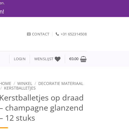
en.
n!
CONTACT
+31 652314508
LOGIN
WENSLIJST
€
0.00
HOME
/
WINKEL
/
DECORATIE MATERIAAL
/
KERSTBALLETJES
Kerstballetjes op draad
– champagne glanzend
– 12 stuks