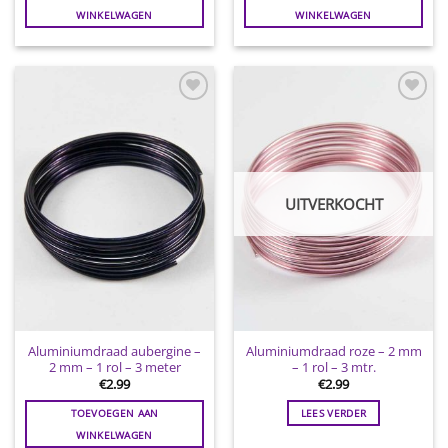
WINKELWAGEN
WINKELWAGEN
Toevoegen
Toevoegen
aan
aan
wenslijst
wenslijst
UITVERKOCHT
Aluminiumdraad aubergine –
Aluminiumdraad roze – 2 mm
2 mm – 1 rol – 3 meter
– 1 rol – 3 mtr.
€
2.99
€
2.99
TOEVOEGEN AAN
LEES VERDER
WINKELWAGEN