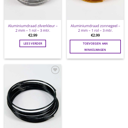
Aluminiumdraad zilverkleur –
Aluminiumdraad zonnegeel –
2 mm – 1 rol – 3 mtr.
2 mm – 1 rol – 3 mtr.
€
2.99
€
2.99
LEES VERDER
TOEVOEGEN AAN
WINKELWAGEN
Toevoegen
aan
wenslijst