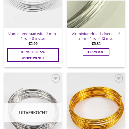
Aluminiumdraad wit – 2 mm –
Aluminiumdraad zilverkl. – 2
1 rol – 3 meter
mm – 1 rol – 12 mtr.
€
2.99
€
5.82
TOEVOEGEN AAN
LEES VERDER
WINKELWAGEN
Toevoegen
Toevoegen
aan
aan
wenslijst
wenslijst
UITVERKOCHT