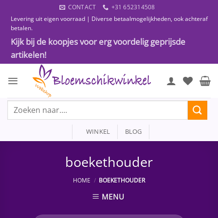
Ga
CONTACT
+31 652314508
naar
Levering uit eigen voorraad | Diverse betaalmogelijkheden, ook achteraf
inhoud
betalen.
Kijk bij de koopjes voor erg voordelig geprijsde
artikelen!
Zoeken
naar:
WINKEL
BLOG
boekethouder
HOME
/
BOEKETHOUDER
MENU