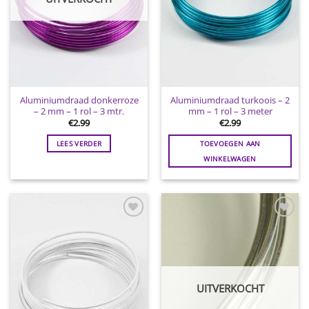
Aluminiumdraad donkerroze
Aluminiumdraad turkoois – 2
– 2 mm – 1 rol – 3 mtr.
mm – 1 rol – 3 meter
€
2.99
€
2.99
LEES VERDER
TOEVOEGEN AAN
WINKELWAGEN
Toevoegen
Toevoegen
aan
aan
wenslijst
wenslijst
UITVERKOCHT