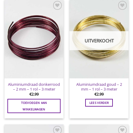
Toevoegen
Toevoegen
aan
aan
wenslijst
wenslijst
UITVERKOCHT
Aluminiumdraad donkerrood
Aluminiumdraad goud – 2
– 2 mm – 1 rol – 3 meter
mm – 1 rol – 3 meter
€
2.99
€
2.99
TOEVOEGEN AAN
LEES VERDER
WINKELWAGEN