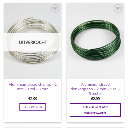
Toevoegen
Toevoegen
aan
aan
wenslijst
wenslijst
UITVERKOCHT
Aluminiumdraad champ. – 2
Aluminiumdraad
mm – 1 rol – 3 mtr.
donkergroen – 2 mm – 1 rol –
3 meter
€
2.99
€
2.99
LEES VERDER
TOEVOEGEN AAN
WINKELWAGEN