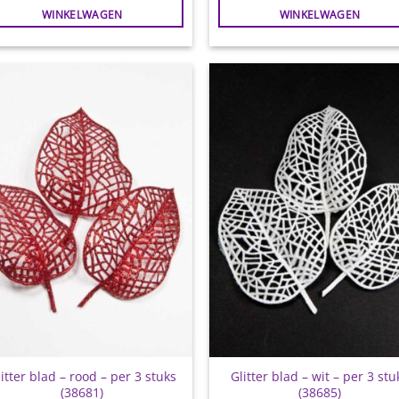
WINKELWAGEN
WINKELWAGEN
Toevoegen
Toevoe
aan
aan
wenslijst
wensli
itter blad – rood – per 3 stuks
Glitter blad – wit – per 3 stu
(38681)
(38685)