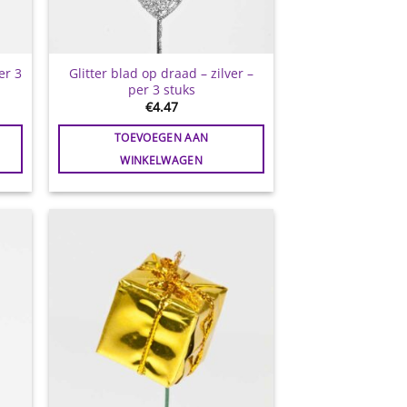
er 3
Glitter blad op draad – zilver –
per 3 stuks
€
4.47
TOEVOEGEN AAN
WINKELWAGEN
gen
Toevoegen
aan
jst
wenslijst