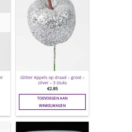
er
Glitter Appels op draad – groot –
zilver – 3 stuks
€
2.85
TOEVOEGEN AAN
WINKELWAGEN