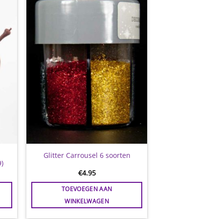
gen
Toevoegen
aan
jst
wenslijst
Glitter Carrousel 6 soorten
9)
€
4.95
TOEVOEGEN AAN
WINKELWAGEN