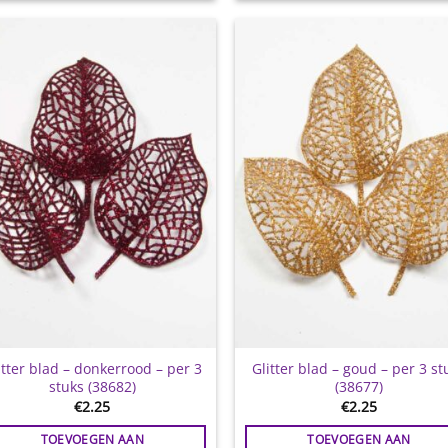
Toevoegen
Toevoe
aan
aan
wenslijst
wensli
itter blad – donkerrood – per 3
Glitter blad – goud – per 3 st
stuks (38682)
(38677)
€
2.25
€
2.25
TOEVOEGEN AAN
TOEVOEGEN AAN