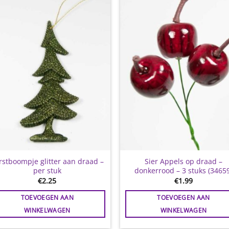
Toevoegen
Toevoe
aan
aan
wenslijst
wensli
rstboompje glitter aan draad –
Sier Appels op draad –
per stuk
donkerrood – 3 stuks (3465
€
2.25
€
1.99
TOEVOEGEN AAN
TOEVOEGEN AAN
WINKELWAGEN
WINKELWAGEN