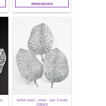
WINKELWAGEN
gen
Toevoegen
aan
jst
wenslijst
ks
Glitter blad – zilver – per 3 stuks
(38683)