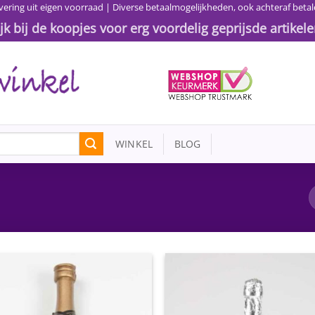
vering uit eigen voorraad | Diverse betaalmogelijkheden, ook achteraf betal
ijk bij de koopjes voor erg voordelig geprijsde artikele
WINKEL
BLOG
Toevoegen
Toevoe
aan
aan
wenslijst
wensli