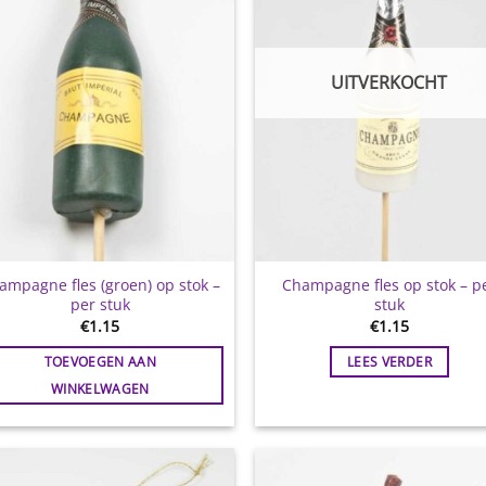
UITVERKOCHT
ampagne fles (groen) op stok –
Champagne fles op stok – p
per stuk
stuk
€
1.15
€
1.15
TOEVOEGEN AAN
LEES VERDER
WINKELWAGEN