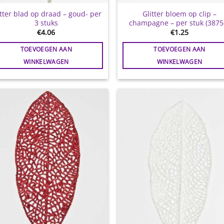
itter blad op draad – goud- per
Glitter bloem op clip –
3 stuks
champagne – per stuk (3875
€
4.06
€
1.25
TOEVOEGEN AAN
TOEVOEGEN AAN
WINKELWAGEN
WINKELWAGEN
Toevoegen
Toevoe
aan
aan
wenslijst
wensli