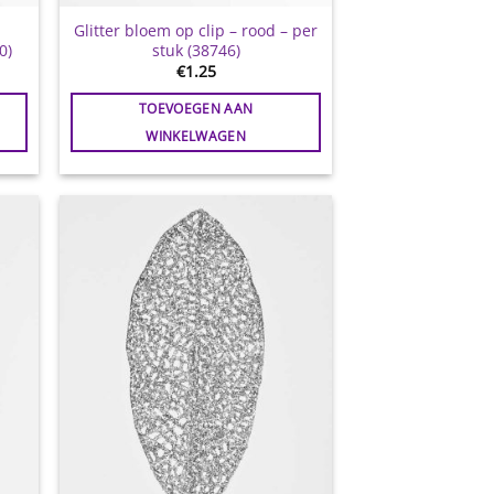
Glitter bloem op clip – rood – per
0)
stuk (38746)
€
1.25
TOEVOEGEN AAN
WINKELWAGEN
gen
Toevoegen
aan
jst
wenslijst