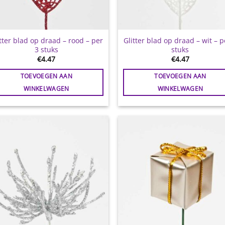
tter blad op draad – rood – per
Glitter blad op draad – wit – p
3 stuks
stuks
€
4.47
€
4.47
TOEVOEGEN AAN
TOEVOEGEN AAN
WINKELWAGEN
WINKELWAGEN
Toevoegen
Toevoe
aan
aan
wenslijst
wensli