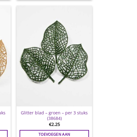
gen
Toevoegen
aan
jst
wenslijst
uks
Glitter blad – groen – per 3 stuks
(38684)
€
2.25
TOEVOEGEN AAN