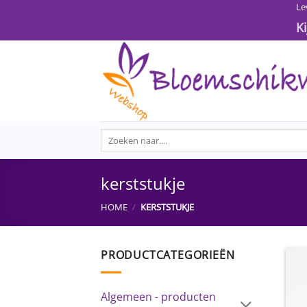
Ga
Le
naar
K
inhoud
Zoeken
naar:
kerststukje
HOME
/
KERSTSTUKJE
PRODUCTCATEGORIEËN
Algemeen - producten