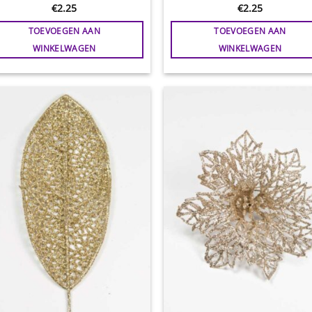
€
2.25
€
2.25
TOEVOEGEN AAN
TOEVOEGEN AAN
WINKELWAGEN
WINKELWAGEN
Toevoegen
Toevoe
aan
aan
wenslijst
wensli