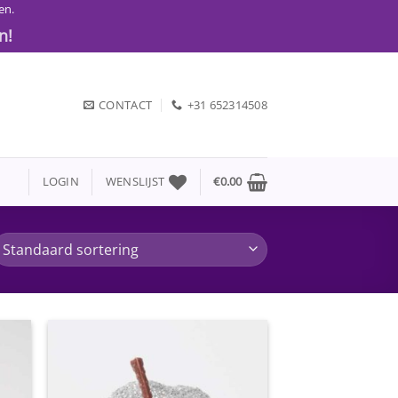
en.
n!
CONTACT
+31 652314508
LOGIN
WENSLIJST
€
0.00
gen
Toevoegen
aan
jst
wenslijst