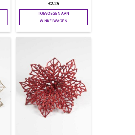
€
2.25
TOEVOEGEN AAN
WINKELWAGEN
gen
Toevoegen
aan
jst
wenslijst