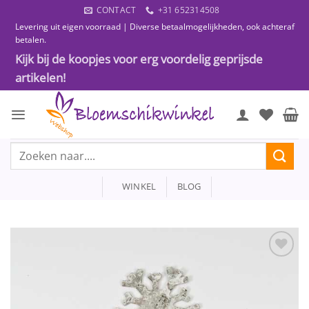
Ga
CONTACT
+31 652314508
naar
Levering uit eigen voorraad | Diverse betaalmogelijkheden, ook achteraf
inhoud
betalen.
Kijk bij de koopjes voor erg voordelig geprijsde
artikelen!
Zoeken
naar:
WINKEL
BLOG
Toevoegen
aan
wenslijst