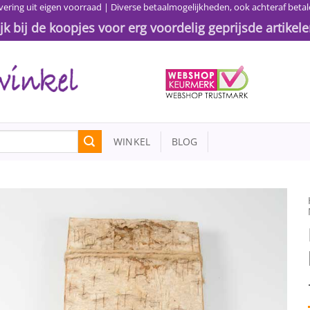
vering uit eigen voorraad | Diverse betaalmogelijkheden, ook achteraf betal
ijk bij de koopjes voor erg voordelig geprijsde artikele
WINKEL
BLOG
Toevoegen
aan
wenslijst