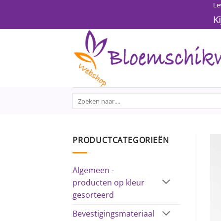
Ga
Le
naar
K
inhoud
Zoeken
naar:
PRODUCTCATEGORIEËN
Algemeen -
producten op kleur
gesorteerd
Bevestigingsmateriaal