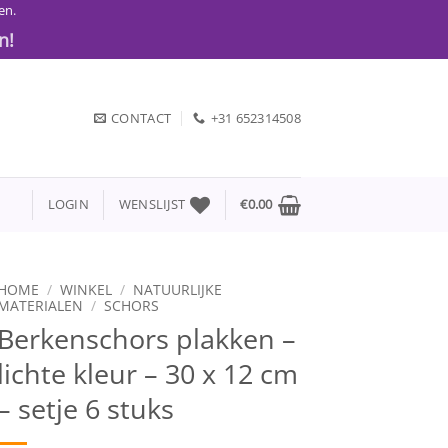
en.
n!
CONTACT
+31 652314508
LOGIN
WENSLIJST
€
0.00
HOME
/
WINKEL
/
NATUURLIJKE
MATERIALEN
/
SCHORS
Berkenschors plakken –
lichte kleur – 30 x 12 cm
– setje 6 stuks