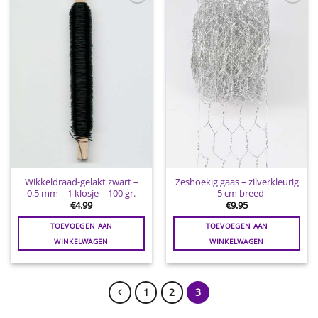
Toevoegen
Toevoegen
aan
aan
wenslijst
wenslijst
Wikkeldraad-gelakt zwart –
Zeshoekig gaas – zilverkleurig
0,5 mm – 1 klosje – 100 gr.
– 5 cm breed
€
4.99
€
9.95
TOEVOEGEN AAN
TOEVOEGEN AAN
WINKELWAGEN
WINKELWAGEN
1
2
3