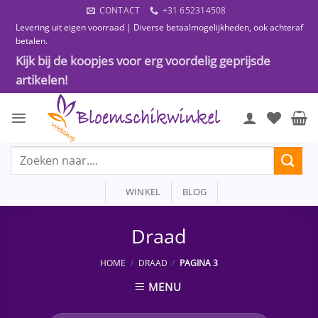
Ga
CONTACT
+31 652314508
naar
Levering uit eigen voorraad | Diverse betaalmogelijkheden, ook achteraf
inhoud
betalen.
Kijk bij de koopjes voor erg voordelig geprijsde
artikelen!
Zoeken
naar:
WINKEL
BLOG
Draad
HOME
/
DRAAD
/
PAGINA 3
MENU