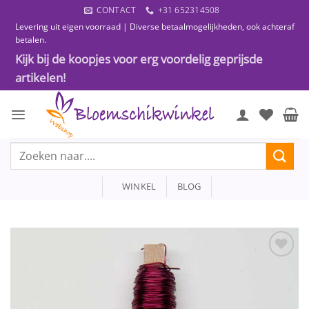
Ga
CONTACT
+31 652314508
naar
Levering uit eigen voorraad | Diverse betaalmogelijkheden, ook achteraf
inhoud
betalen.
Kijk bij de koopjes voor erg voordelig geprijsde
artikelen!
Zoeken
naar:
WINKEL
BLOG
Toevoegen
aan
wenslijst