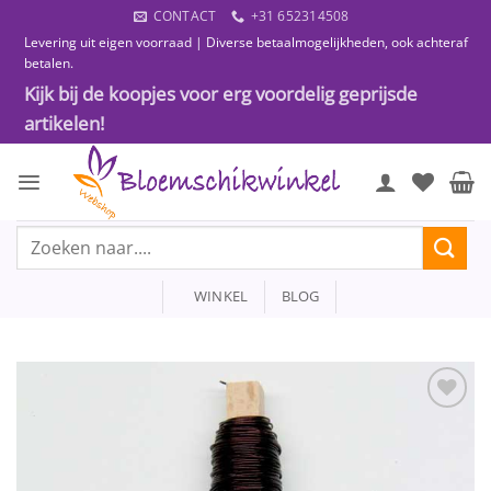
Ga
CONTACT
+31 652314508
naar
Levering uit eigen voorraad | Diverse betaalmogelijkheden, ook achteraf
inhoud
betalen.
Kijk bij de koopjes voor erg voordelig geprijsde
artikelen!
Zoeken
naar:
WINKEL
BLOG
Toevoegen
aan
wenslijst