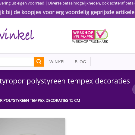
vering uit eigen voorraad | Diverse betaalmogelijkheden, ook achteraf betal
ijk bij de koopjes voor erg voordelig geprijsde artikele
WINKEL
BLOG
styropor polystyreen tempex decoraties
R POLYSTYREEN TEMPEX DECORATIES 15 CM
Toevoegen