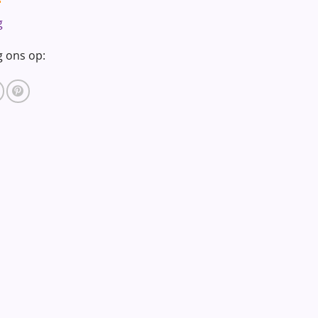
g
g ons op: