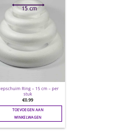
aan
wenslijst
iepschuim Ring – 15 cm – per
stuk
€
0.99
TOEVOEGEN AAN
WINKELWAGEN