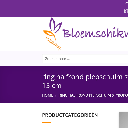
Ga
Le
naar
K
inhoud
Zoeken
naar:
ring halfrond piepschuim 
15 cm
HOME
/
RING HALFROND PIEPSCHUIM STYROPO
PRODUCTCATEGORIEËN