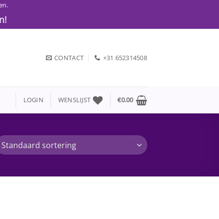
en.
n!
CONTACT
+31 652314508
LOGIN
WENSLIJST
€
0.00