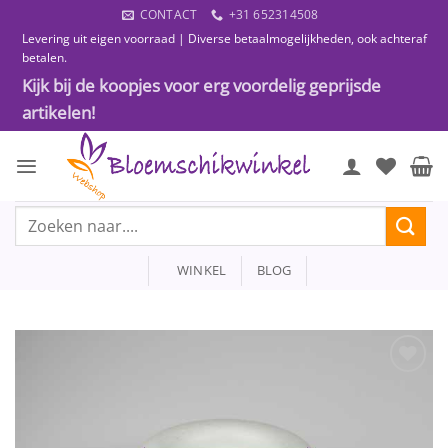
Ga
CONTACT
+31 652314508
naar
Levering uit eigen voorraad | Diverse betaalmogelijkheden, ook achteraf
inhoud
betalen.
Kijk bij de koopjes voor erg voordelig geprijsde
artikelen!
Zoeken
naar:
WINKEL
BLOG
Toevoegen
aan
wenslijst