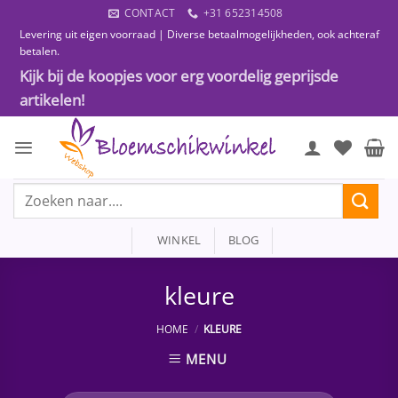
Ga
CONTACT
+31 652314508
naar
Levering uit eigen voorraad | Diverse betaalmogelijkheden, ook achteraf
inhoud
betalen.
Kijk bij de koopjes voor erg voordelig geprijsde
artikelen!
Zoeken
naar:
WINKEL
BLOG
kleure
HOME
/
KLEURE
MENU