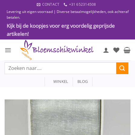
Ga
CONTACT
+31 652314508
naar
Levering uit eigen voorraad | Diverse betaalmogelijkheden, ook achteraf
inhoud
betalen.
Kijk bij de koopjes voor erg voordelig geprijsde
artikelen!
Zoeken
naar:
WINKEL
BLOG
Toevoegen
aan
wenslijst