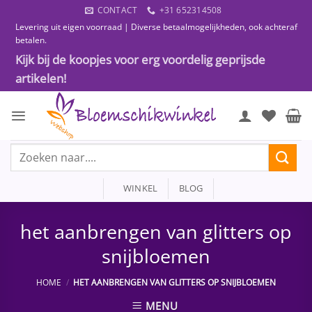
Ga
CONTACT
+31 652314508
naar
Levering uit eigen voorraad | Diverse betaalmogelijkheden, ook achteraf
inhoud
betalen.
Kijk bij de koopjes voor erg voordelig geprijsde
artikelen!
Zoeken
naar:
WINKEL
BLOG
het aanbrengen van glitters op
snijbloemen
HOME
/
HET AANBRENGEN VAN GLITTERS OP SNIJBLOEMEN
MENU