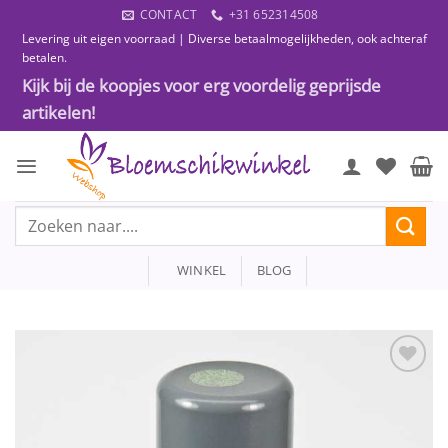
Ga
CONTACT
+31 652314508
naar
Levering uit eigen voorraad | Diverse betaalmogelijkheden, ook achteraf
inhoud
betalen.
Kijk bij de koopjes voor erg voordelig geprijsde
artikelen!
Zoeken
naar:
WINKEL
BLOG
Toevoegen
aan
wenslijst