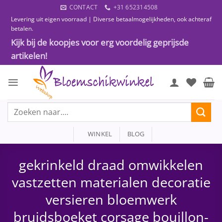
Ga
CONTACT
+31 652314508
naar
Levering uit eigen voorraad | Diverse betaalmogelijkheden, ook achteraf
inhoud
betalen.
Kijk bij de koopjes voor erg voordelig geprijsde
artikelen!
Zoeken
naar:
WINKEL
BLOG
gekrinkeld draad omwikkelen
vastzetten materialen decoratie
versieren bloemwerk
bruidsboeket corsage bouillon-