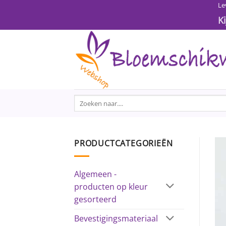
Ga
Le
naar
K
inhoud
Zoeken
naar:
PRODUCTCATEGORIEËN
Algemeen -
producten op kleur
gesorteerd
Bevestigingsmateriaal