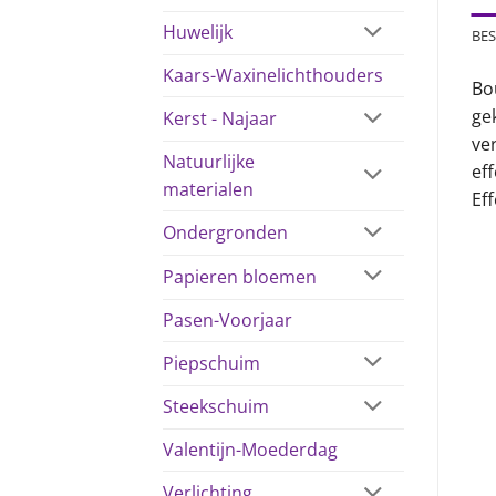
Huwelijk
BES
Kaars-Waxinelichthouders
Bo
gek
Kerst - Najaar
ve
Natuurlijke
ef
materialen
Eff
Ondergronden
Papieren bloemen
Pasen-Voorjaar
Piepschuim
Steekschuim
Valentijn-Moederdag
Verlichting