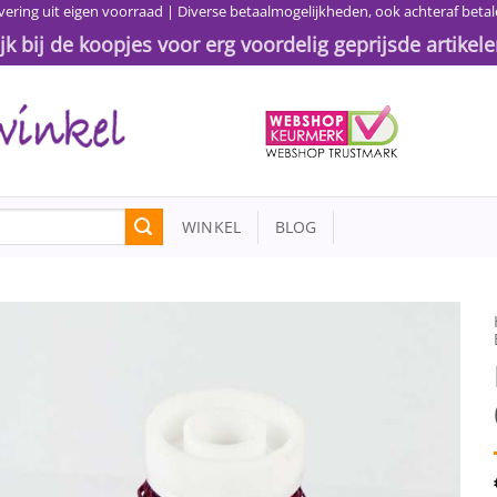
vering uit eigen voorraad | Diverse betaalmogelijkheden, ook achteraf betal
ijk bij de koopjes voor erg voordelig geprijsde artikele
WINKEL
BLOG
Toevoegen
aan
wenslijst