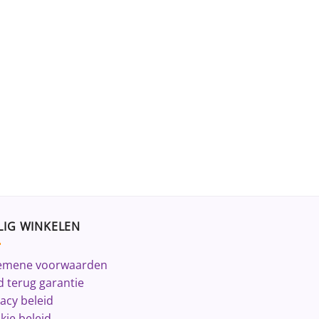
LIG WINKELEN
emene voorwaarden
d terug garantie
vacy beleid
kie beleid