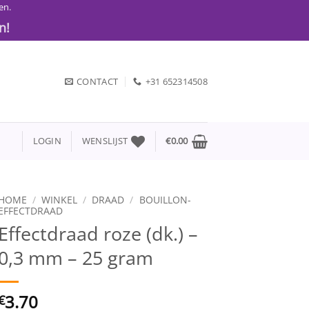
en.
n!
CONTACT
+31 652314508
LOGIN
WENSLIJST
€
0.00
HOME
/
WINKEL
/
DRAAD
/
BOUILLON-
EFFECTDRAAD
Effectdraad roze (dk.) –
0,3 mm – 25 gram
3.70
€