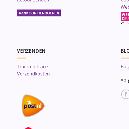
Web
VERZENDEN
BLO
Track en trace
Blo
Verzendkosten
Vol