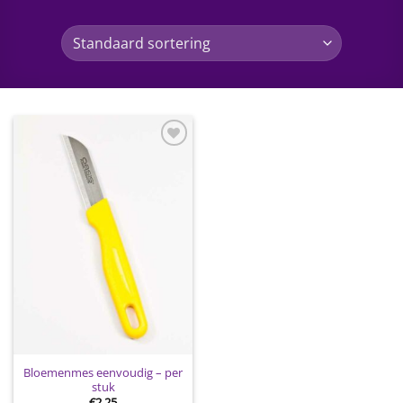
Toevoegen
aan
wenslijst
Bloemenmes eenvoudig – per
stuk
€
2.25