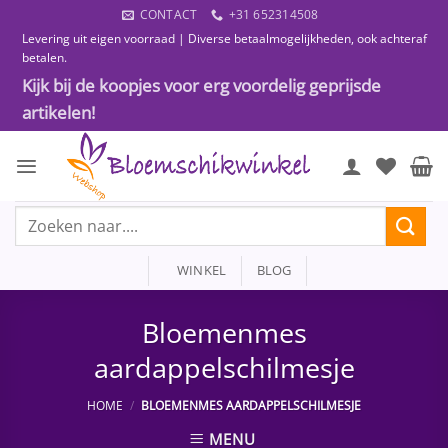
Ga
CONTACT
+31 652314508
naar
Levering uit eigen voorraad | Diverse betaalmogelijkheden, ook achteraf
inhoud
betalen.
Kijk bij de koopjes voor erg voordelig geprijsde
artikelen!
Zoeken
naar:
WINKEL
BLOG
Bloemenmes
aardappelschilmesje
HOME
/
BLOEMENMES AARDAPPELSCHILMESJE
MENU