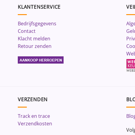
KLANTENSERVICE
VEI
Bedrijfsgegevens
Alg
Contact
Gel
Klacht melden
Pri
Retour zenden
Coo
Web
VERZENDEN
BLO
Track en trace
Blo
Verzendkosten
Vol