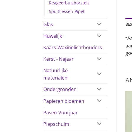
Reageerbuisborstels
Spuitflessen-Pipet
Glas
BES
Huwelijk
“A
aa
Kaars-Waxinelichthouders
go
Kerst - Najaar
Natuurlijke
materialen
A
Ondergronden
Papieren bloemen
Pasen-Voorjaar
Piepschuim