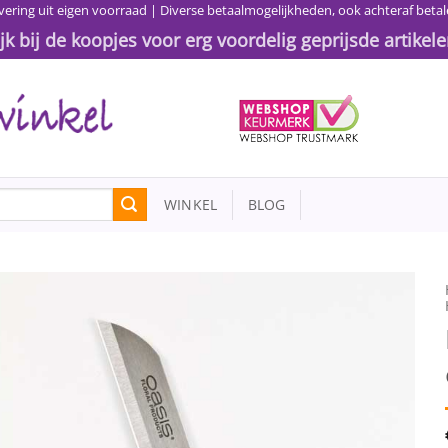
vering uit eigen voorraad | Diverse betaalmogelijkheden, ook achteraf betal
ijk bij de koopjes voor erg voordelig geprijsde artikele
WINKEL
BLOG
Toevoegen
aan
wenslijst