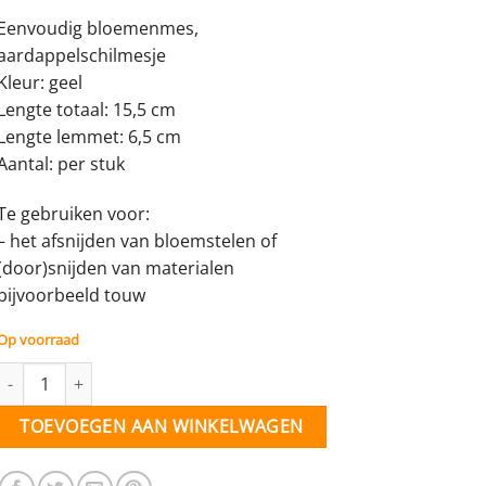
Eenvoudig bloemenmes,
aardappelschilmesje
Kleur: geel
Lengte totaal: 15,5 cm
Lengte lemmet: 6,5 cm
Aantal: per stuk
Te gebruiken voor:
– het afsnijden van bloemstelen of
(door)snijden van materialen
bijvoorbeeld touw
Op voorraad
Bloemenmes eenvoudig - per stuk aantal
TOEVOEGEN AAN WINKELWAGEN