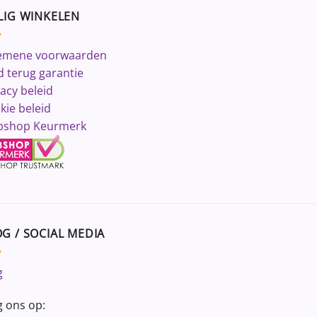
LIG WINKELEN
emene voorwaarden
d terug garantie
vacy beleid
kie beleid
shop Keurmerk
G / SOCIAL MEDIA
g
g ons op: