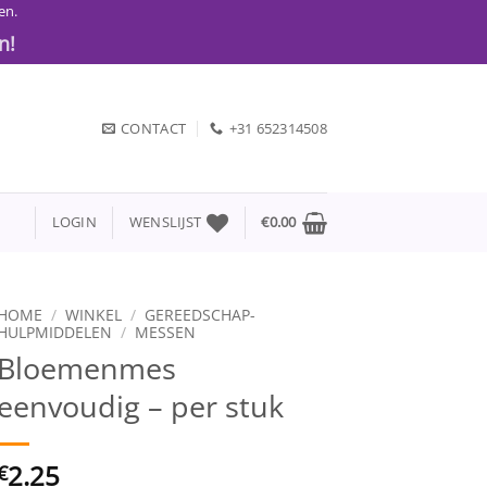
en.
n!
CONTACT
+31 652314508
LOGIN
WENSLIJST
€
0.00
HOME
/
WINKEL
/
GEREEDSCHAP-
HULPMIDDELEN
/
MESSEN
Bloemenmes
eenvoudig – per stuk
2.25
€