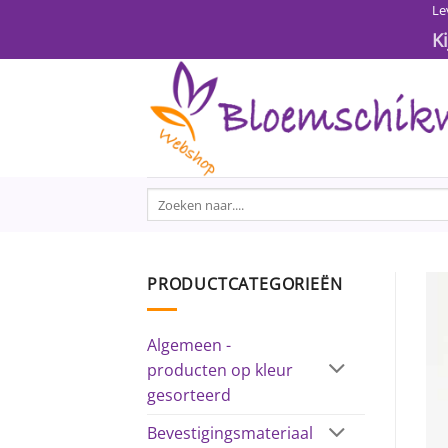
Ga
Le
naar
K
inhoud
Zoeken
naar:
PRODUCTCATEGORIEËN
Algemeen -
producten op kleur
gesorteerd
Bevestigingsmateriaal