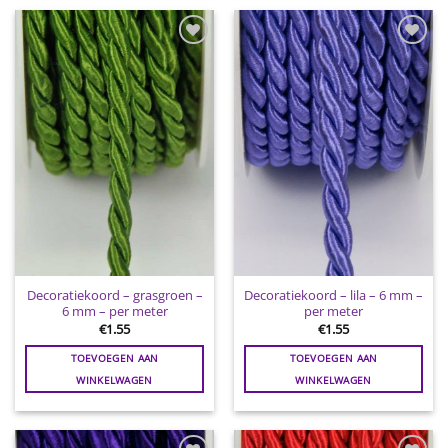
Toevoegen
Toevoegen
aan
aan
wenslijst
wenslijst
Decoratiekoord – grasgroen –
Decoratiekoord – lila – 6 mm –
6 mm – per meter
per meter
€
1.55
€
1.55
TOEVOEGEN AAN
TOEVOEGEN AAN
WINKELWAGEN
WINKELWAGEN