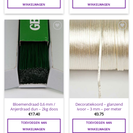
WINKELWAGEN
WINKELWAGEN
Toevoegen
Toevoegen
aan
aan
wenslijst
wenslijst
Bloemendraad 0,6 mm /
Decoratiekoord – glanzend
Anjerdraad dun – 2kg doos
ivoor – 3 mm – per meter
€
17.40
€
0.75
TOEVOEGEN AAN
TOEVOEGEN AAN
WINKELWAGEN
WINKELWAGEN