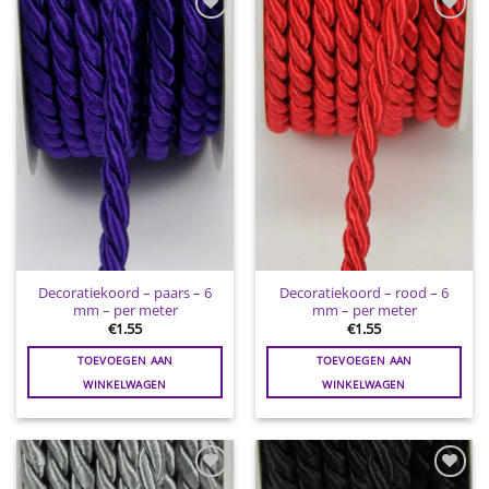
Toevoegen
Toevoegen
aan
aan
wenslijst
wenslijst
Decoratiekoord – paars – 6
Decoratiekoord – rood – 6
mm – per meter
mm – per meter
€
1.55
€
1.55
TOEVOEGEN AAN
TOEVOEGEN AAN
WINKELWAGEN
WINKELWAGEN