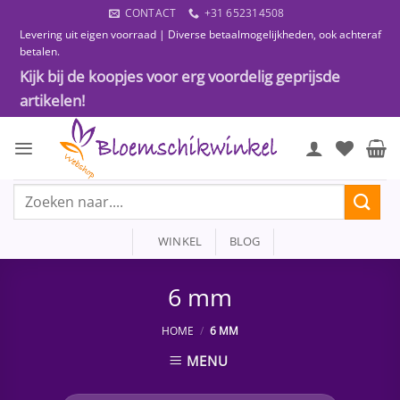
Ga
CONTACT
+31 652314508
naar
Levering uit eigen voorraad | Diverse betaalmogelijkheden, ook achteraf
inhoud
betalen.
Kijk bij de koopjes voor erg voordelig geprijsde
artikelen!
Zoeken
naar:
WINKEL
BLOG
6 mm
HOME
/
6 MM
MENU