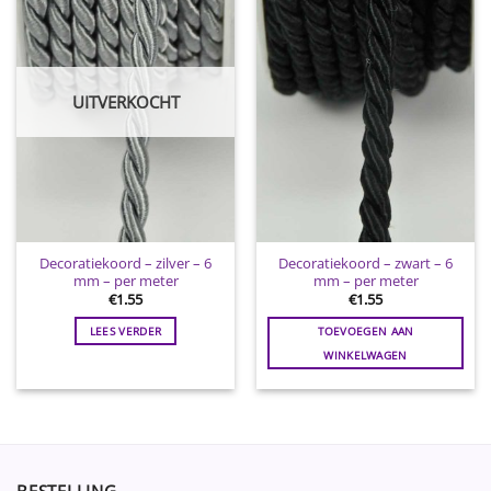
Toevoegen
Toevoegen
aan
aan
wenslijst
wenslijst
UITVERKOCHT
Decoratiekoord – zilver – 6
Decoratiekoord – zwart – 6
mm – per meter
mm – per meter
€
1.55
€
1.55
LEES VERDER
TOEVOEGEN AAN
WINKELWAGEN
BESTELLING