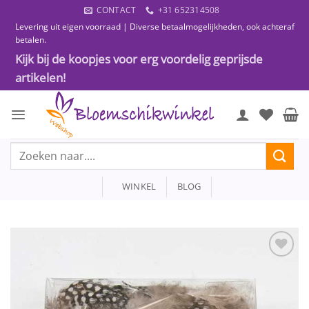
Ga
CONTACT
+31 652314508
naar
Levering uit eigen voorraad | Diverse betaalmogelijkheden, ook achteraf
inhoud
betalen.
Kijk bij de koopjes voor erg voordelig geprijsde
artikelen!
Zoeken
naar:
WINKEL
BLOG
Toevoegen
aan
wenslijst