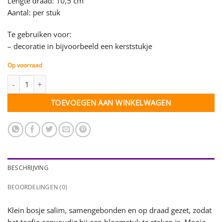
Lengte draad: 10,5 cm
Aantal: per stuk
Te gebruiken voor:
– decoratie in bijvoorbeeld een kerststukje
Op voorraad
Salim bundeltje op draad - white washed - per stuk aantal
TOEVOEGEN AAN WINKELWAGEN
BESCHRIJVING
BEOORDELINGEN (0)
Klein bosje salim, samengebonden en op draad gezet, zodat
het toefje eenvoudig bij een bloemstuk te steken is. Mooie