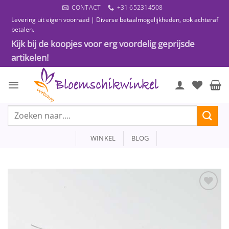
Ga
CONTACT
+31 652314508
naar
Levering uit eigen voorraad | Diverse betaalmogelijkheden, ook achteraf
inhoud
betalen.
Kijk bij de koopjes voor erg voordelig geprijsde
artikelen!
Zoeken
naar:
WINKEL
BLOG
Toevoegen
aan
wenslijst