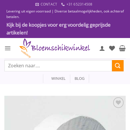
Ga
CONTACT
+31 652314508
naar
Levering uit eigen voorraad | Diverse betaalmogelijkheden, ook achteraf
inhoud
betalen.
Kijk bij de koopjes voor erg voordelig geprijsde
artikelen!
Zoeken
naar:
WINKEL
BLOG
Toevoegen
aan
wenslijst