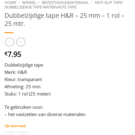
HOME
/
WINKEL
/
BEVESTIGINGSMATERIAAL
/
ANTI-SLIP TAPE-
DUBBELZIJDIGE TAPE WATERVASTE TAPE
Dubbelzijdige tape H&R – 25 mm – 1 rol –
25 mtr.
7.95
€
Dubbelzijdige tape
Merk: H&R
Kleur: transparant
Afmeting: 25 mm
Stuks: 1 rol (25 meter)
Te gebruiken voor:
– het vastzetten van diverse materialen
Op voorraad
Dubbelzijdige tape H&R - 25 mm - 1 rol - 25 mtr. aantal