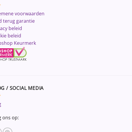
emene voorwaarden
d terug garantie
vacy beleid
kie beleid
shop Keurmerk
G / SOCIAL MEDIA
g
g ons op: