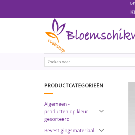
Ga
Le
naar
K
inhoud
Zoeken
naar:
PRODUCTCATEGORIEËN
Algemeen -
producten op kleur
gesorteerd
Bevestigingsmateriaal