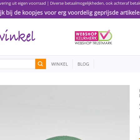
vering uit eigen voorraad | Diverse betaalmogelijkheden, ook achteraf betal
ijk bij de koopjes voor erg voordelig geprijsde artikele
WINKEL
BLOG
Toevoegen
aan
wenslijst