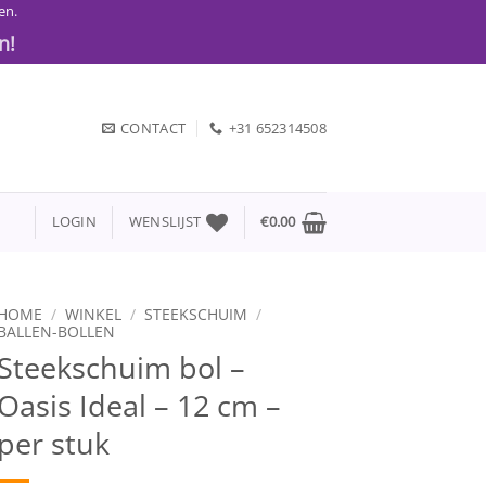
en.
n!
CONTACT
+31 652314508
LOGIN
WENSLIJST
€
0.00
HOME
/
WINKEL
/
STEEKSCHUIM
/
BALLEN-BOLLEN
Steekschuim bol –
Oasis Ideal – 12 cm –
per stuk