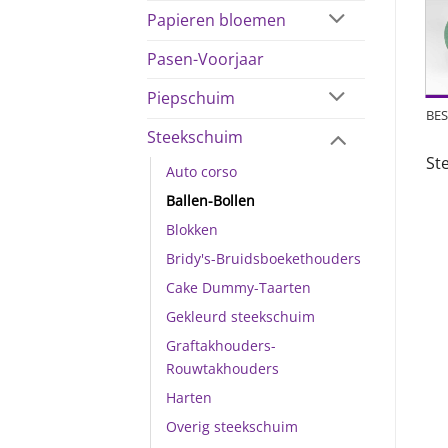
Papieren bloemen
Pasen-Voorjaar
Piepschuim
BES
Steekschuim
St
Auto corso
Ballen-Bollen
Blokken
Bridy's-Bruidsboekethouders
Cake Dummy-Taarten
Gekleurd steekschuim
Graftakhouders-
Rouwtakhouders
Harten
Overig steekschuim