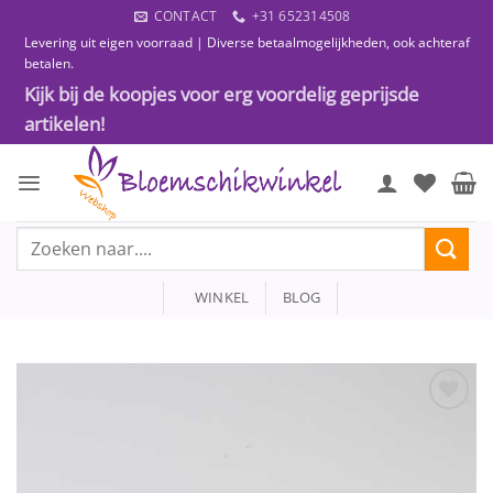
Ga
CONTACT
+31 652314508
naar
Levering uit eigen voorraad | Diverse betaalmogelijkheden, ook achteraf
inhoud
betalen.
Kijk bij de koopjes voor erg voordelig geprijsde
artikelen!
Zoeken
naar:
WINKEL
BLOG
Toevoegen
aan
wenslijst