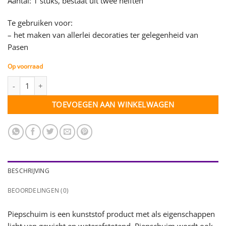
Aantal: 1 stuks, bestaat uit twee helften
Te gebruiken voor:
– het maken van allerlei decoraties ter gelegenheid van
Pasen
Op voorraad
Piepschuim Ei - deelbaar - 21 cm - per stuk aantal
TOEVOEGEN AAN WINKELWAGEN
BESCHRIJVING
BEOORDELINGEN (0)
Piepschuim is een kunststof product met als eigenschappen
licht van gewicht en waterafstotend. Piepschuim wordt ook