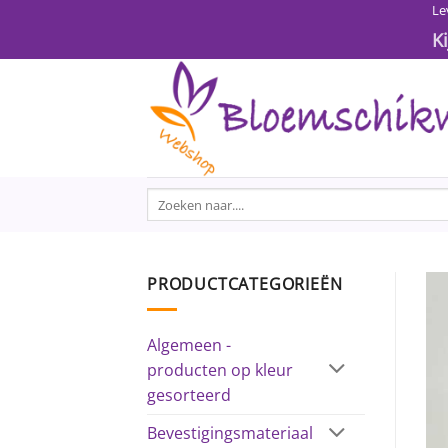
Ga
Le
naar
K
inhoud
Zoeken
naar:
PRODUCTCATEGORIEËN
Algemeen -
producten op kleur
gesorteerd
Bevestigingsmateriaal