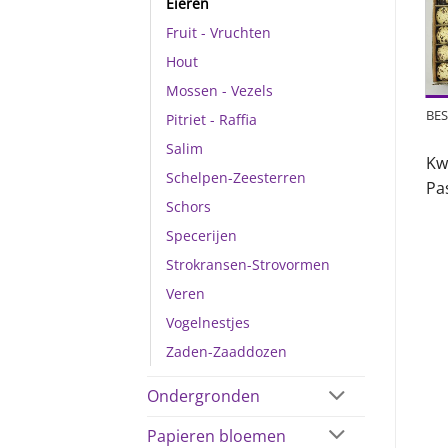
Eieren
Fruit - Vruchten
Hout
Mossen - Vezels
BES
Pitriet - Raffia
Salim
Kw
Schelpen-Zeesterren
Pa
Schors
Specerijen
Strokransen-Strovormen
Veren
Vogelnestjes
Zaden-Zaaddozen
Ondergronden
Papieren bloemen