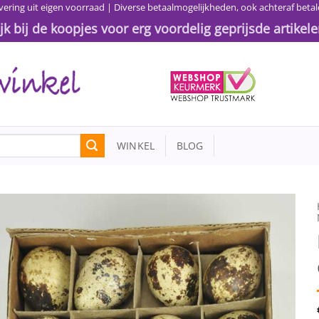
vering uit eigen voorraad | Diverse betaalmogelijkheden, ook achteraf betal
ijk bij de koopjes voor erg voordelig geprijsde artikele
WINKEL
BLOG
Toevoegen
aan
wenslijst