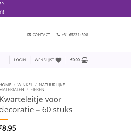
en.
n!
CONTACT
+31 652314508
LOGIN
WENSLIJST
€
0.00
HOME
/
WINKEL
/
NATUURLIJKE
MATERIALEN
/
EIEREN
Kwarteleitje voor
decoratie – 60 stuks
8.95
€