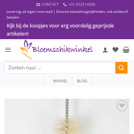
Ga
CONTACT
+31 652314508
naar
Levering uit eigen voorraad | Diverse betaalmogelijkheden, ook achteraf
inhoud
betalen.
Kijk bij de koopjes voor erg voordelig geprijsde
artikelen!
Zoeken
naar:
WINKEL
BLOG
Toevoegen
aan
wenslijst