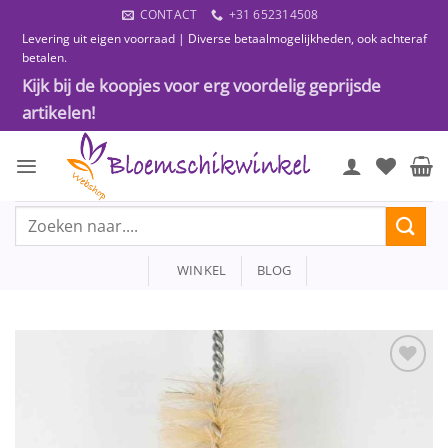
Ga
CONTACT
+31 652314508
naar
Levering uit eigen voorraad | Diverse betaalmogelijkheden, ook achteraf
inhoud
betalen.
Kijk bij de koopjes voor erg voordelig geprijsde
artikelen!
Zoeken
naar:
WINKEL
BLOG
Toevoegen
aan
wenslijst